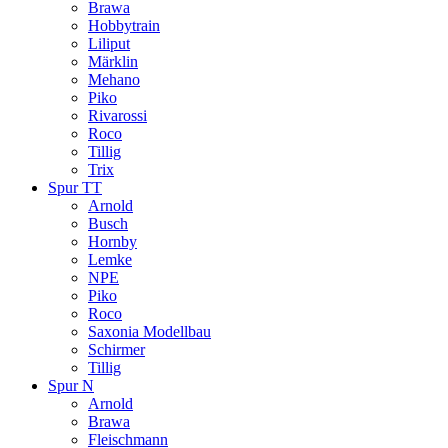
Brawa
Hobbytrain
Liliput
Märklin
Mehano
Piko
Rivarossi
Roco
Tillig
Trix
Spur TT
Arnold
Busch
Hornby
Lemke
NPE
Piko
Roco
Saxonia Modellbau
Schirmer
Tillig
Spur N
Arnold
Brawa
Fleischmann