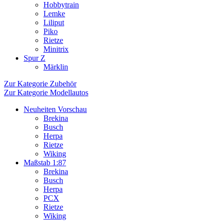
Hobbytrain
Lemke
Liliput
Piko
Rietze
Minitrix
Spur Z
Märklin
Zur Kategorie Zubehör
Zur Kategorie Modellautos
Neuheiten Vorschau
Brekina
Busch
Herpa
Rietze
Wiking
Maßstab 1:87
Brekina
Busch
Herpa
PCX
Rietze
Wiking