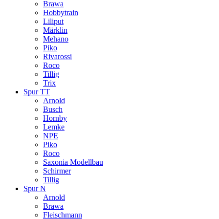
Brawa
Hobbytrain
Liliput
Märklin
Mehano
Piko
Rivarossi
Roco
Tillig
Trix
Spur TT
Arnold
Busch
Hornby
Lemke
NPE
Piko
Roco
Saxonia Modellbau
Schirmer
Tillig
Spur N
Arnold
Brawa
Fleischmann