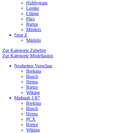
Hobbytrain
Lemke
Liliput
Piko
Rietze
Minitrix
Spur Z
Märklin
Zur Kategorie Zubehör
Zur Kategorie Modellautos
Neuheiten Vorschau
Brekina
Busch
Herpa
Rietze
Wiking
Maßstab 1:87
Brekina
Busch
Herpa
PCX
Rietze
Wiking