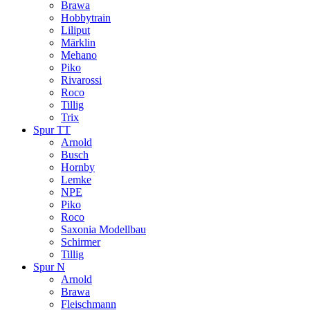
Brawa
Hobbytrain
Liliput
Märklin
Mehano
Piko
Rivarossi
Roco
Tillig
Trix
Spur TT
Arnold
Busch
Hornby
Lemke
NPE
Piko
Roco
Saxonia Modellbau
Schirmer
Tillig
Spur N
Arnold
Brawa
Fleischmann