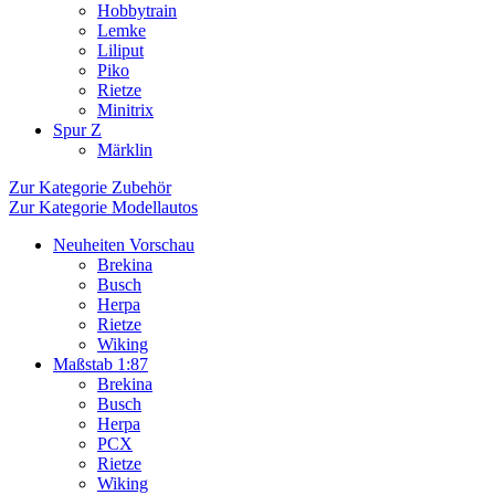
Hobbytrain
Lemke
Liliput
Piko
Rietze
Minitrix
Spur Z
Märklin
Zur Kategorie Zubehör
Zur Kategorie Modellautos
Neuheiten Vorschau
Brekina
Busch
Herpa
Rietze
Wiking
Maßstab 1:87
Brekina
Busch
Herpa
PCX
Rietze
Wiking