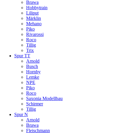
Brawa
Hobbytrain
Liliput
Märklin
Mehano
Piko
Rivarossi
Roco
Tillig
Trix
Spur TT
Arnold
Busch
Hornby
Lemke
NPE
Piko
Roco
Saxonia Modellbau
Schirmer
Tillig
Spur N
Arnold
Brawa
Fleischmann