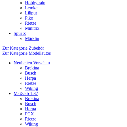
Hobbytrain
Lemke
Liliput
Piko
Rietze
Minitrix
Spur Z
Märklin
Zur Kategorie Zubehör
Zur Kategorie Modellautos
Neuheiten Vorschau
Brekina
Busch
Herpa
Rietze
Wiking
Maßstab 1:87
Brekina
Busch
Herpa
PCX
Rietze
Wiking