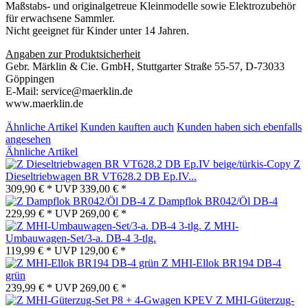
Maßstabs- und originalgetreue Kleinmodelle sowie Elektrozubehör
für erwachsene Sammler.
Nicht geeignet für Kinder unter 14 Jahren.
Angaben zur Produktsicherheit
Gebr. Märklin & Cie. GmbH, Stuttgarter Straße 55-57, D-73033
Göppingen
E-Mail: service@maerklin.de
www.maerklin.de
Ähnliche Artikel
Kunden kauften auch
Kunden haben sich ebenfalls
angesehen
Ähnliche Artikel
Z
Dieseltriebwagen BR VT628.2 DB Ep.IV...
309,90 € *
UVP
339,00 € *
Z Dampflok BR042/Öl DB-4
229,99 € *
UVP
269,00 € *
Z MHI-
Umbauwagen-Set/3-a. DB-4 3-tlg.
119,99 € *
UVP
129,00 € *
Z MHI-Ellok BR194 DB-4
grün
239,99 € *
UVP
269,00 € *
Z MHI-Güterzug-