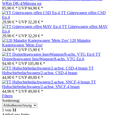
WRm DR-4/Mitropa rot
85,90 € *
UVP
94,90 € *
TT Güterwagen offen CSD
Ep.4
29,90 € *
UVP
32,20 € *
TT Güterwagen offen MAV
Ep.4
29,90 € *
UVP
32,20 € *
120 Matador
Kastenwagen 'Mein Zoo'
14,90 € *
UVP
15,90 € *
TT
Doppeltragwagen InnoWaggon/8-achs. VTG Ep.6
94,90 € *
UVP
105,90 € *
TT
Hubschiebedachwagen/2-achsg. CSD-4 braun
44,90 € *
UVP
49,00 € *
TT
Hubschiebedachwagen/2-achsg. SNCF-4 braun
44,90 € *
UVP
49,00 € *
Filtern
Sortierung:
1
von
31
Artikel pro Seite: