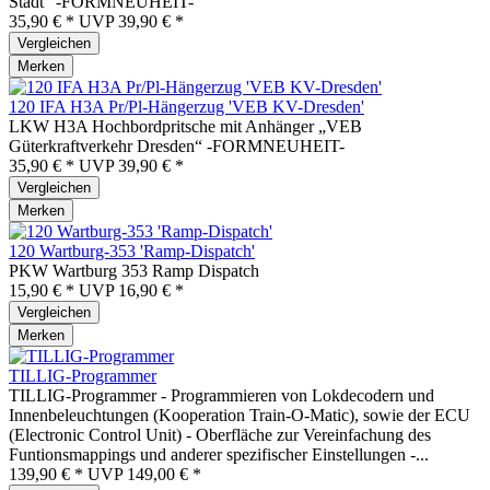
Stadt“ -FORMNEUHEIT-
35,90 € *
UVP
39,90 € *
Vergleichen
Merken
120 IFA H3A Pr/Pl-Hängerzug 'VEB KV-Dresden'
LKW H3A Hochbordpritsche mit Anhänger „VEB
Güterkraftverkehr Dresden“ -FORMNEUHEIT-
35,90 € *
UVP
39,90 € *
Vergleichen
Merken
120 Wartburg-353 'Ramp-Dispatch'
PKW Wartburg 353 Ramp Dispatch
15,90 € *
UVP
16,90 € *
Vergleichen
Merken
TILLIG-Programmer
TILLIG-Programmer - Programmieren von Lokdecodern und
Innenbeleuchtungen (Kooperation Train-O-Matic), sowie der ECU
(Electronic Control Unit) - Oberfläche zur Vereinfachung des
Funtionsmappings und anderer spezifischer Einstellungen -...
139,90 € *
UVP
149,00 € *