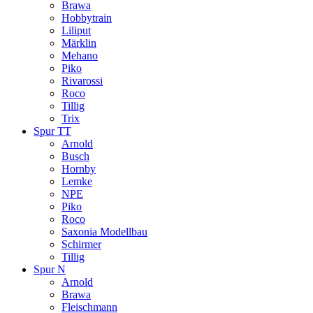
Brawa
Hobbytrain
Liliput
Märklin
Mehano
Piko
Rivarossi
Roco
Tillig
Trix
Spur TT
Arnold
Busch
Hornby
Lemke
NPE
Piko
Roco
Saxonia Modellbau
Schirmer
Tillig
Spur N
Arnold
Brawa
Fleischmann