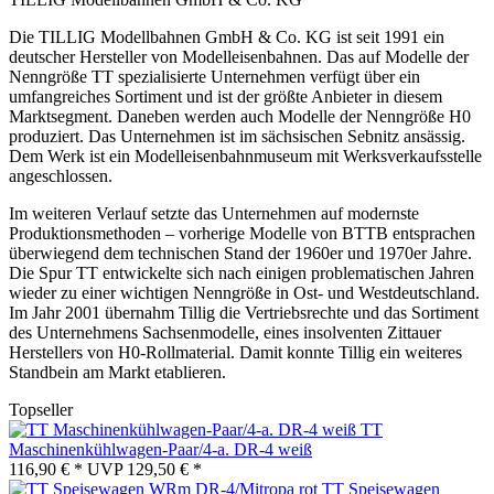
Die TILLIG Modellbahnen GmbH & Co. KG ist seit 1991 ein
deutscher Hersteller von Modelleisenbahnen. Das auf Modelle der
Nenngröße TT spezialisierte Unternehmen verfügt über ein
umfangreiches Sortiment und ist der größte Anbieter in diesem
Marktsegment. Daneben werden auch Modelle der Nenngröße H0
produziert. Das Unternehmen ist im sächsischen Sebnitz ansässig.
Dem Werk ist ein Modelleisenbahnmuseum mit Werksverkaufsstelle
angeschlossen.
Im weiteren Verlauf setzte das Unternehmen auf modernste
Produktionsmethoden – vorherige Modelle von BTTB entsprachen
überwiegend dem technischen Stand der 1960er und 1970er Jahre.
Die Spur TT entwickelte sich nach einigen problematischen Jahren
wieder zu einer wichtigen Nenngröße in Ost- und Westdeutschland.
Im Jahr 2001 übernahm Tillig die Vertriebsrechte und das Sortiment
des Unternehmens Sachsenmodelle, eines insolventen Zittauer
Herstellers von H0-Rollmaterial. Damit konnte Tillig ein weiteres
Standbein am Markt etablieren.
Topseller
TT
Maschinenkühlwagen-Paar/4-a. DR-4 weiß
116,90 € *
UVP
129,50 € *
TT Speisewagen