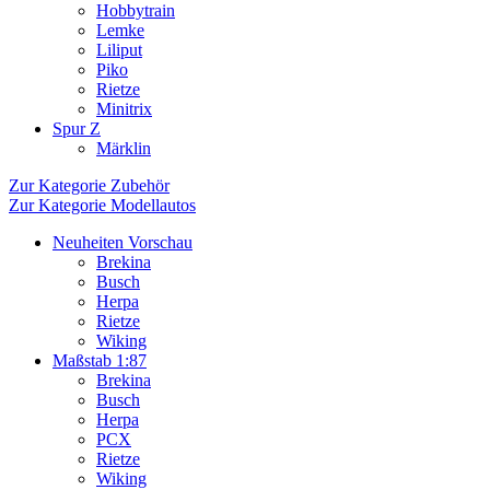
Hobbytrain
Lemke
Liliput
Piko
Rietze
Minitrix
Spur Z
Märklin
Zur Kategorie Zubehör
Zur Kategorie Modellautos
Neuheiten Vorschau
Brekina
Busch
Herpa
Rietze
Wiking
Maßstab 1:87
Brekina
Busch
Herpa
PCX
Rietze
Wiking