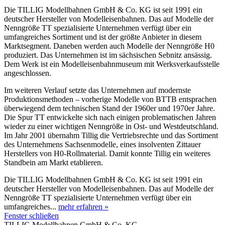
Die TILLIG Modellbahnen GmbH & Co. KG ist seit 1991 ein
deutscher Hersteller von Modelleisenbahnen. Das auf Modelle der
Nenngröße TT spezialisierte Unternehmen verfügt über ein
umfangreiches Sortiment und ist der größte Anbieter in diesem
Marktsegment. Daneben werden auch Modelle der Nenngröße H0
produziert. Das Unternehmen ist im sächsischen Sebnitz ansässig.
Dem Werk ist ein Modelleisenbahnmuseum mit Werksverkaufsstelle
angeschlossen.
Im weiteren Verlauf setzte das Unternehmen auf modernste
Produktionsmethoden – vorherige Modelle von BTTB entsprachen
überwiegend dem technischen Stand der 1960er und 1970er Jahre.
Die Spur TT entwickelte sich nach einigen problematischen Jahren
wieder zu einer wichtigen Nenngröße in Ost- und Westdeutschland.
Im Jahr 2001 übernahm Tillig die Vertriebsrechte und das Sortiment
des Unternehmens Sachsenmodelle, eines insolventen Zittauer
Herstellers von H0-Rollmaterial. Damit konnte Tillig ein weiteres
Standbein am Markt etablieren.
Die TILLIG Modellbahnen GmbH & Co. KG ist seit 1991 ein
deutscher Hersteller von Modelleisenbahnen. Das auf Modelle der
Nenngröße TT spezialisierte Unternehmen verfügt über ein
umfangreiches...
mehr erfahren »
Fenster schließen
TILLIG Modellbahnen GmbH & Co. KG