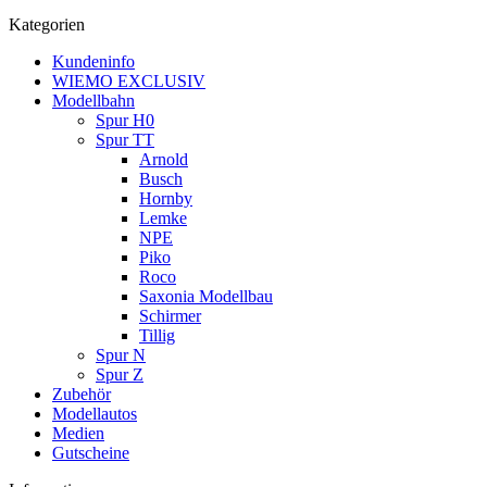
Kategorien
Kundeninfo
WIEMO EXCLUSIV
Modellbahn
Spur H0
Spur TT
Arnold
Busch
Hornby
Lemke
NPE
Piko
Roco
Saxonia Modellbau
Schirmer
Tillig
Spur N
Spur Z
Zubehör
Modellautos
Medien
Gutscheine