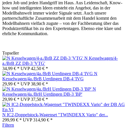
jeden Job und jeden Handgriff im Haus. Aus Leidenschaft, Know-
how und intelligenten Ideen entsteht ein Angebot, das in der
Modellbahnwelt immer wieder Signale setzt. Auch unsere
partnerschaftliche Zusammenarbeit mit dem Handel kommt den
Modellbahnern vielfach zugute – von der Fachberatung über das
Produktzertifikat bis zu den Expertentagen. Ebenso eine klare und
ehrliche Kommunikation.
Topseller
N Kesselwagen/4-
a./BrB ZZ DB-3 'VTG'
34,99 € *
UVP
42,50 € *
N
Kesselwagen/4a./BrB Uerdingen DB-4 'IVG
29,99 € *
UVP
38,90 € *
N
Kesselwagen/4a./BrH Uerdingen DB-3 'BP'
29,99 € *
UVP
37,50 € *
N IC2-Doppelstock-Wagenset "TWINDEXX Vario" der...
299,99 € *
UVP
314,90 € *
Filtern