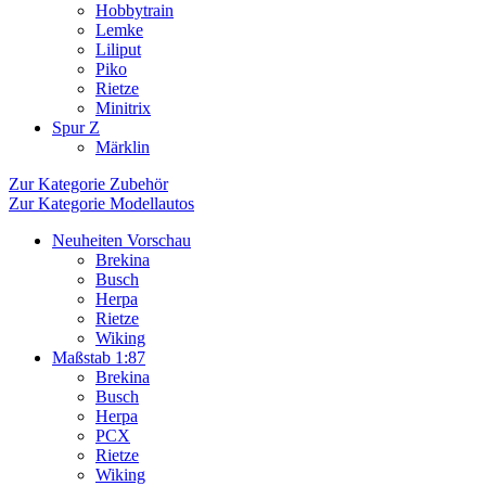
Hobbytrain
Lemke
Liliput
Piko
Rietze
Minitrix
Spur Z
Märklin
Zur Kategorie Zubehör
Zur Kategorie Modellautos
Neuheiten Vorschau
Brekina
Busch
Herpa
Rietze
Wiking
Maßstab 1:87
Brekina
Busch
Herpa
PCX
Rietze
Wiking