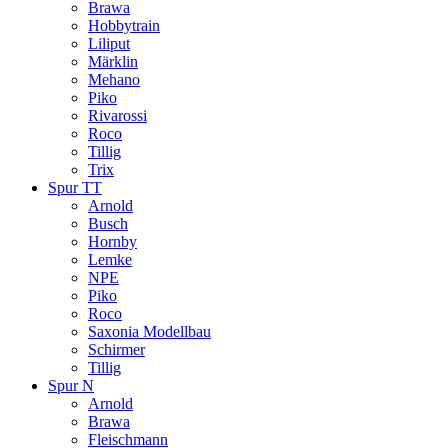
Brawa
Hobbytrain
Liliput
Märklin
Mehano
Piko
Rivarossi
Roco
Tillig
Trix
Spur TT
Arnold
Busch
Hornby
Lemke
NPE
Piko
Roco
Saxonia Modellbau
Schirmer
Tillig
Spur N
Arnold
Brawa
Fleischmann