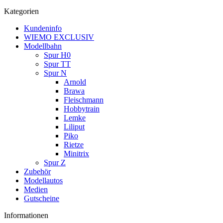
Kategorien
Kundeninfo
WIEMO EXCLUSIV
Modellbahn
Spur H0
Spur TT
Spur N
Arnold
Brawa
Fleischmann
Hobbytrain
Lemke
Liliput
Piko
Rietze
Minitrix
Spur Z
Zubehör
Modellautos
Medien
Gutscheine
Informationen