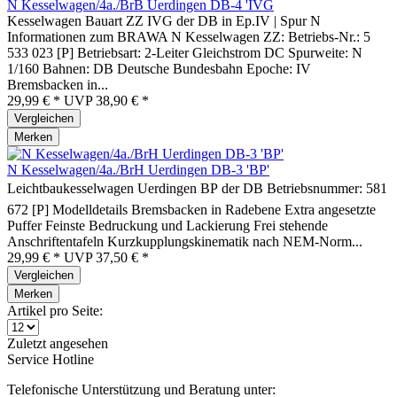
N Kesselwagen/4a./BrB Uerdingen DB-4 'IVG
Kesselwagen Bauart ZZ IVG der DB in Ep.IV | Spur N
Informationen zum BRAWA N Kesselwagen ZZ: Betriebs-Nr.: 5
533 023 [P] Betriebsart: 2-Leiter Gleichstrom DC Spurweite: N
1/160 Bahnen: DB Deutsche Bundesbahn Epoche: IV
Bremsbacken in...
29,99 € *
UVP
38,90 € *
Vergleichen
Merken
N Kesselwagen/4a./BrH Uerdingen DB-3 'BP'
Leichtbaukesselwagen Uerdingen BP der DB Betriebsnummer: 581
672 [P] Modelldetails Bremsbacken in Radebene Extra angesetzte
Puffer Feinste Bedruckung und Lackierung Frei stehende
Anschriftentafeln Kurzkupplungskinematik nach NEM-Norm...
29,99 € *
UVP
37,50 € *
Vergleichen
Merken
Artikel pro Seite:
Zuletzt angesehen
Service Hotline
Telefonische Unterstützung und Beratung unter: