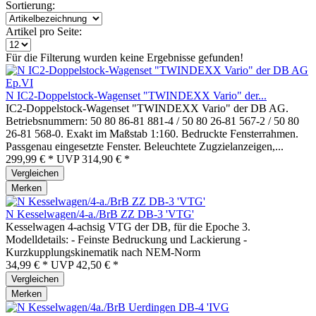
Sortierung:
Artikel pro Seite:
Für die Filterung wurden keine Ergebnisse gefunden!
N IC2-Doppelstock-Wagenset "TWINDEXX Vario" der...
IC2-Doppelstock-Wagenset "TWINDEXX Vario" der DB AG.
Betriebsnummern: 50 80 86-81 881-4 / 50 80 26-81 567-2 / 50 80
26-81 568-0. Exakt im Maßstab 1:160. Bedruckte Fensterrahmen.
Passgenau eingesetzte Fenster. Beleuchtete Zugzielanzeigen,...
299,99 € *
UVP
314,90 € *
Vergleichen
Merken
N Kesselwagen/4-a./BrB ZZ DB-3 'VTG'
Kesselwagen 4-achsig VTG der DB, für die Epoche 3.
Modelldetails: - Feinste Bedruckung und Lackierung -
Kurzkupplungskinematik nach NEM-Norm
34,99 € *
UVP
42,50 € *
Vergleichen
Merken