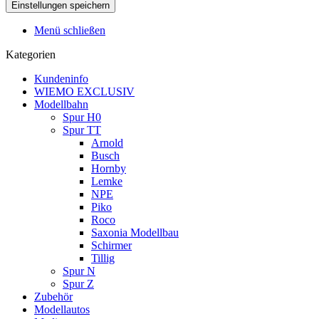
Menü schließen
Kategorien
Kundeninfo
WIEMO EXCLUSIV
Modellbahn
Spur H0
Spur TT
Arnold
Busch
Hornby
Lemke
NPE
Piko
Roco
Saxonia Modellbau
Schirmer
Tillig
Spur N
Spur Z
Zubehör
Modellautos