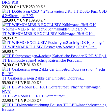
DRG P18
239,90 € *
UVP
259,90 € *
TT DoSto-Paar CSD-
4 2*Sitzwagen 2.Kl.
129,90 € *
UVP
139,90 € *
TT WIEMO/ MBS-R EXCLUSIV Kühlwagen/BrH G10...
58,95 € *
TT WIEMO-EXCLUSIV Postwagen/2-achsig DR Ep.3 in...
59,90 € *
TT Bahnpostwagen/4-achsig Kaiserliche Post der...
74,90 € *
UVP
81,60 € *
TT Gaskesselwagen Zakks der Unipetrol Doprava...
55,90 € *
UVP
61,90 € *
TT LKW Robur LO 1801 Kofferaufbau...
22,90 € *
UVP
24,60 € *
TT LED-Innenbeleuchtung
Bausatz