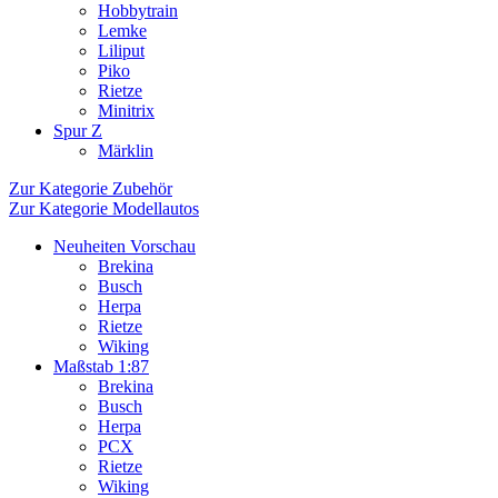
Hobbytrain
Lemke
Liliput
Piko
Rietze
Minitrix
Spur Z
Märklin
Zur Kategorie Zubehör
Zur Kategorie Modellautos
Neuheiten Vorschau
Brekina
Busch
Herpa
Rietze
Wiking
Maßstab 1:87
Brekina
Busch
Herpa
PCX
Rietze
Wiking