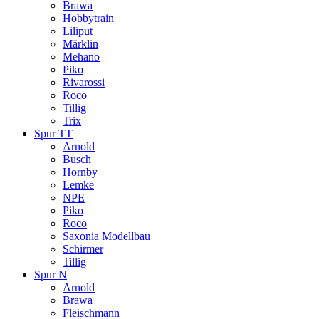
Brawa
Hobbytrain
Liliput
Märklin
Mehano
Piko
Rivarossi
Roco
Tillig
Trix
Spur TT
Arnold
Busch
Hornby
Lemke
NPE
Piko
Roco
Saxonia Modellbau
Schirmer
Tillig
Spur N
Arnold
Brawa
Fleischmann