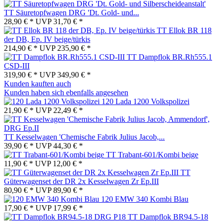
TT Säuretopfwagen DRG 'Dt. Gold- und...
28,90 € *
UVP
31,70 € *
TT Ellok BR 118
der DB, Ep. IV beige/türkis
214,90 € *
UVP
235,90 € *
TT Dampflok BR.Rh555.1
CSD-III
319,90 € *
UVP
349,90 € *
Kunden kauften auch
Kunden haben sich ebenfalls angesehen
120 Lada 1200 Volkspolizei
21,90 € *
UVP
22,49 € *
TT Kesselwagen 'Chemische Fabrik Julius Jacob,...
39,90 € *
UVP
44,30 € *
TT Trabant-601/Kombi beige
11,90 € *
UVP
12,00 € *
TT
Güterwagenset der DR 2x Kesselwagen Zr Ep.III
80,90 € *
UVP
89,90 € *
120 EMW 340 Kombi Blau
17,90 € *
UVP
17,99 € *
TT Dampflok BR94.5-18