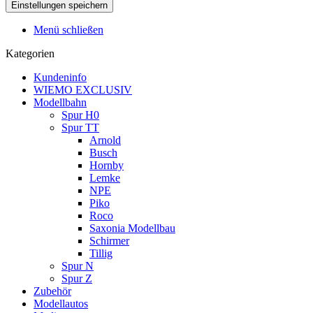
Menü schließen
Kategorien
Kundeninfo
WIEMO EXCLUSIV
Modellbahn
Spur H0
Spur TT
Arnold
Busch
Hornby
Lemke
NPE
Piko
Roco
Saxonia Modellbau
Schirmer
Tillig
Spur N
Spur Z
Zubehör
Modellautos