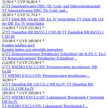
32,90 € *
UVP
36,00 € *
TT Säuretopfwagen DRG 'Dt. Gold- und...
28,90 € *
UVP
31,70 € *
TT Ellok BR 118
der DB, Ep. IV beige/türkis
214,90 € *
UVP
235,90 € *
TT Dampflok BR.Rh555.1
CSD-III
319,90 € *
UVP
349,90 € *
Kunden kauften auch
Kunden haben sich ebenfalls angesehen
TT Reisezugwagenset 'Preußischer Schnellzug'...
214,90 € *
UVP
235,90 € *
TT WIEMO EXCLUSIV Personenwagen geschlossen,...
34,90 € *
TT Diesellok BR
118.131-2 DR Ep.IV
189,90 € *
UVP
209,90 € *
TT WIEMO EXCLUSIV Loktransport 'Brockenlok-I'...