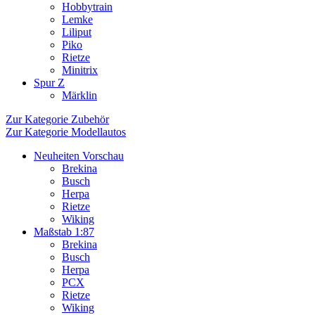
Hobbytrain
Lemke
Liliput
Piko
Rietze
Minitrix
Spur Z
Märklin
Zur Kategorie Zubehör
Zur Kategorie Modellautos
Neuheiten Vorschau
Brekina
Busch
Herpa
Rietze
Wiking
Maßstab 1:87
Brekina
Busch
Herpa
PCX
Rietze
Wiking