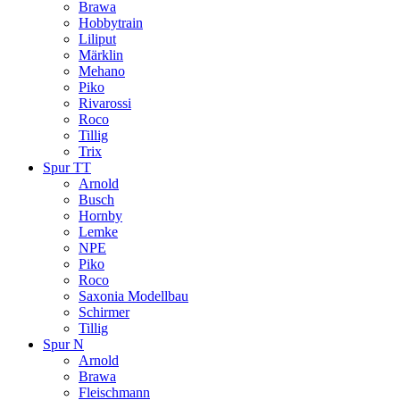
Brawa
Hobbytrain
Liliput
Märklin
Mehano
Piko
Rivarossi
Roco
Tillig
Trix
Spur TT
Arnold
Busch
Hornby
Lemke
NPE
Piko
Roco
Saxonia Modellbau
Schirmer
Tillig
Spur N
Arnold
Brawa
Fleischmann