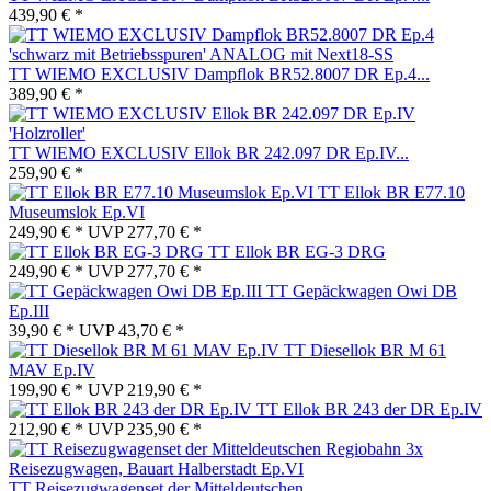
439,90 € *
TT WIEMO EXCLUSIV Dampflok BR52.8007 DR Ep.4...
389,90 € *
TT WIEMO EXCLUSIV Ellok BR 242.097 DR Ep.IV...
259,90 € *
TT Ellok BR E77.10
Museumslok Ep.VI
249,90 € *
UVP
277,70 € *
TT Ellok BR EG-3 DRG
249,90 € *
UVP
277,70 € *
TT Gepäckwagen Owi DB
Ep.III
39,90 € *
UVP
43,70 € *
TT Diesellok BR M 61
MAV Ep.IV
199,90 € *
UVP
219,90 € *
TT Ellok BR 243 der DR Ep.IV
212,90 € *
UVP
235,90 € *
TT Reisezugwagenset der Mitteldeutschen...