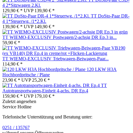
4 2*Sitzwagen 2.Kl.
129,90 € *
UVP
139,90 € *
TT DoSto-Paar DR-
4 1*Steuerwg. /1*2.Kl.
139,90 € *
UVP
149,90 € *
TT WIEMO-EXCLUSIV Postwagen/2-achsig DR Ep.3 in...
59,90 € *
TT WIEMO-EXCLUSIV Triebwagen-Beiwagen-Paar...
114,90 € *
120 LKW H3A
Hochbordpritsche / Plane
23,90 € *
UVP
25,20 € *
TT
Autotransportwagen-Einheit 4-achs. DR Ep.4
159,90 € *
UVP
179,10 € *
Zuletzt angesehen
Service Hotline
Telefonische Unterstützung und Beratung unter:
0251 / 135767
während unserer Öffnungszeiten