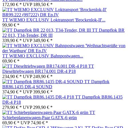
172,90 € *
UVP
189,50 € *
TT WIEMO EXCLUSIV Loktransport 'Brockenlok-II'...
99,90 € *
TT Dampflok BR
22 013, T34-Tender, DR III
339,90 € *
UVP
349,90 € *
TT WIEMO EXCLUSIV Bahnpostwagen...
69,90 € *
TT
Dieseltriebwagen BR174.001 DR-4 P18
234,90 € *
UVP
249,90 € *
TT Dampflok
BR86.1435 DR-4 SOUND
374,90 € *
UVP
399,90 € *
TT Dampflok BR86.1435
DR-4 P18
279,90 € *
UVP
299,90 € *
TT
Schiebeplanenwagen-Paar GATX-6 grün
69,90 € *
UVP
74,90 € *
TT DoSto-Paar CSD-