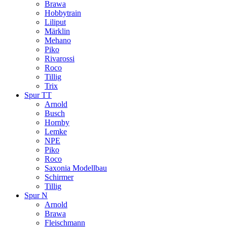
Brawa
Hobbytrain
Liliput
Märklin
Mehano
Piko
Rivarossi
Roco
Tillig
Trix
Spur TT
Arnold
Busch
Hornby
Lemke
NPE
Piko
Roco
Saxonia Modellbau
Schirmer
Tillig
Spur N
Arnold
Brawa
Fleischmann