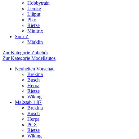
Hobbytrain
Lemke
Liliput
Piko
Rietze
Minitrix
Spur Z
Märklin
Zur Kategorie Zubehör
Zur Kategorie Modellautos
Neuheiten Vorschau
Brekina
Busch
Herpa
Rietze
Wiking
Maßstab 1:87
Brekina
Busch
Herpa
PCX
Rietze
Wiking