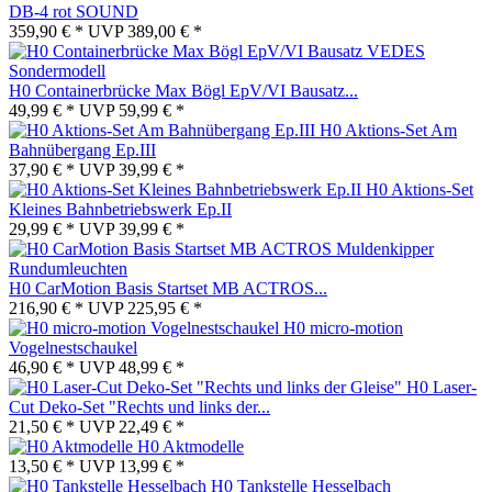
DB-4 rot SOUND
359,90 € *
UVP
389,00 € *
H0 Containerbrücke Max Bögl EpV/VI Bausatz...
49,99 € *
UVP
59,99 € *
H0 Aktions-Set Am
Bahnübergang Ep.III
37,90 € *
UVP
39,99 € *
H0 Aktions-Set
Kleines Bahnbetriebswerk Ep.II
29,99 € *
UVP
39,99 € *
H0 CarMotion Basis Startset MB ACTROS...
216,90 € *
UVP
225,95 € *
H0 micro-motion
Vogelnestschaukel
46,90 € *
UVP
48,99 € *
H0 Laser-
Cut Deko-Set "Rechts und links der...
21,50 € *
UVP
22,49 € *
H0 Aktmodelle
13,50 € *
UVP
13,99 € *
H0 Tankstelle Hesselbach