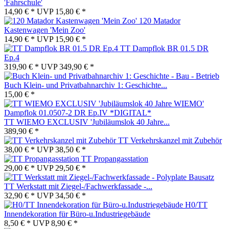
'Fahrschule'
14,90 € *
UVP
15,80 € *
120 Matador
Kastenwagen 'Mein Zoo'
14,90 € *
UVP
15,90 € *
TT Dampflok BR 01.5 DR
Ep.4
319,90 € *
UVP
349,90 € *
Buch Klein- und Privatbahnarchiv 1: Geschichte...
15,00 € *
TT WIEMO EXCLUSIV 'Jubiläumslok 40 Jahre...
389,90 € *
TT Verkehrskanzel mit Zubehör
38,00 € *
UVP
38,50 € *
TT Propangasstation
29,00 € *
UVP
29,50 € *
TT Werkstatt mit Ziegel-/Fachwerkfassade -...
32,90 € *
UVP
34,50 € *
H0/TT
Innendekoration für Büro-u.Industriegebäude
8,50 € *
UVP
8,90 € *