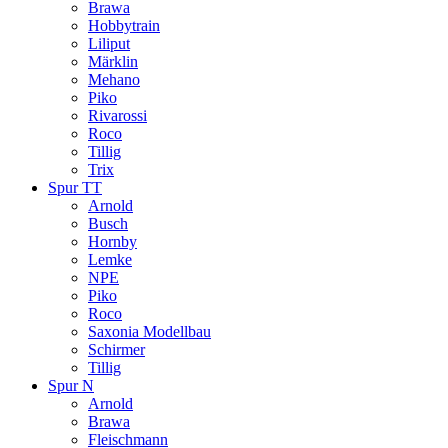
Brawa
Hobbytrain
Liliput
Märklin
Mehano
Piko
Rivarossi
Roco
Tillig
Trix
Spur TT
Arnold
Busch
Hornby
Lemke
NPE
Piko
Roco
Saxonia Modellbau
Schirmer
Tillig
Spur N
Arnold
Brawa
Fleischmann