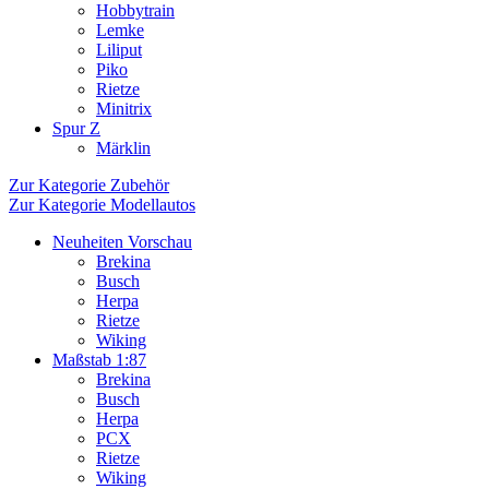
Hobbytrain
Lemke
Liliput
Piko
Rietze
Minitrix
Spur Z
Märklin
Zur Kategorie Zubehör
Zur Kategorie Modellautos
Neuheiten Vorschau
Brekina
Busch
Herpa
Rietze
Wiking
Maßstab 1:87
Brekina
Busch
Herpa
PCX
Rietze
Wiking