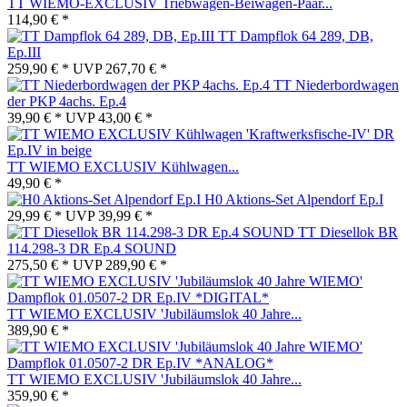
TT WIEMO-EXCLUSIV Triebwagen-Beiwagen-Paar...
114,90 € *
TT Dampflok 64 289, DB,
Ep.III
259,90 € *
UVP
267,70 € *
TT Niederbordwagen
der PKP 4achs. Ep.4
39,90 € *
UVP
43,00 € *
TT WIEMO EXCLUSIV Kühlwagen...
49,90 € *
H0 Aktions-Set Alpendorf Ep.I
29,99 € *
UVP
39,99 € *
TT Diesellok BR
114.298-3 DR Ep.4 SOUND
275,50 € *
UVP
289,90 € *
TT WIEMO EXCLUSIV 'Jubiläumslok 40 Jahre...
389,90 € *
TT WIEMO EXCLUSIV 'Jubiläumslok 40 Jahre...
359,90 € *