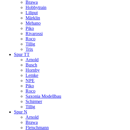
Brawa
Hobbytrain
Liliput
Märklin
Mehano
Piko
Rivarossi
Roco
Tillig
Trix
Spur TT
Arnold
Busch
Hornby
Lemke
NPE
Piko
Roco
Saxonia Modellbau
Schirmer
Tillig
Spur N
Arnold
Brawa
Fleischmann