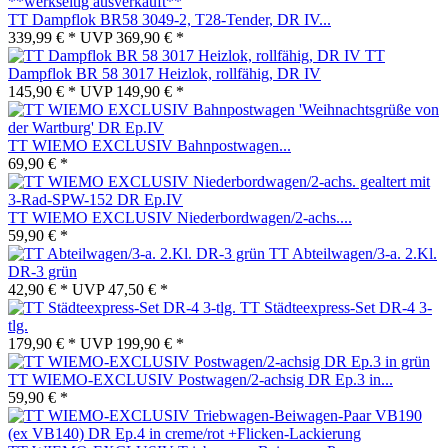
TT Dampflok BR58 3049-2, T28-Tender, DR IV...
339,99 € *
UVP
369,90 € *
TT
Dampflok BR 58 3017 Heizlok, rollfähig, DR IV
145,90 € *
UVP
149,90 € *
TT WIEMO EXCLUSIV Bahnpostwagen...
69,90 € *
TT WIEMO EXCLUSIV Niederbordwagen/2-achs....
59,90 € *
TT Abteilwagen/3-a. 2.Kl.
DR-3 grün
42,90 € *
UVP
47,50 € *
TT Städteexpress-Set DR-4 3-
tlg.
179,90 € *
UVP
199,90 € *
TT WIEMO-EXCLUSIV Postwagen/2-achsig DR Ep.3 in...
59,90 € *