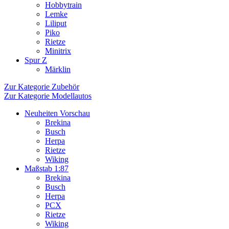
Hobbytrain
Lemke
Liliput
Piko
Rietze
Minitrix
Spur Z
Märklin
Zur Kategorie Zubehör
Zur Kategorie Modellautos
Neuheiten Vorschau
Brekina
Busch
Herpa
Rietze
Wiking
Maßstab 1:87
Brekina
Busch
Herpa
PCX
Rietze
Wiking