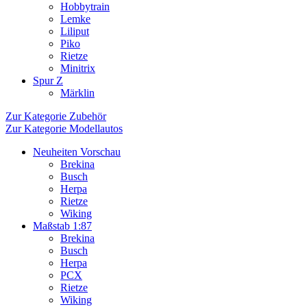
Hobbytrain
Lemke
Liliput
Piko
Rietze
Minitrix
Spur Z
Märklin
Zur Kategorie Zubehör
Zur Kategorie Modellautos
Neuheiten Vorschau
Brekina
Busch
Herpa
Rietze
Wiking
Maßstab 1:87
Brekina
Busch
Herpa
PCX
Rietze
Wiking