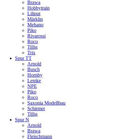
Brawa
Hobbytrain
Liliput
Märklin
Mehano
Piko
Rivarossi
Roco
Tillig
Trix
Spur TT
Arnold
Busch
Hornby
Lemke
NPE
Piko
Roco
Saxonia Modellbau
Schirmer
Tillig
Spur N
Arnold
Brawa
Fleischmann