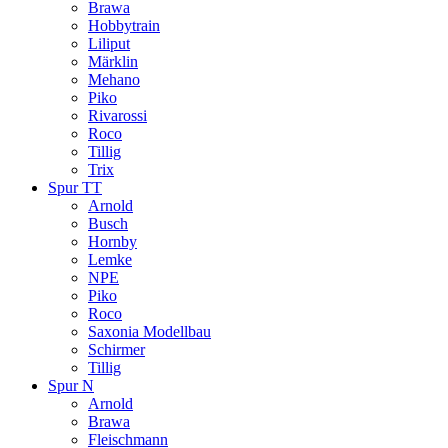
Brawa
Hobbytrain
Liliput
Märklin
Mehano
Piko
Rivarossi
Roco
Tillig
Trix
Spur TT
Arnold
Busch
Hornby
Lemke
NPE
Piko
Roco
Saxonia Modellbau
Schirmer
Tillig
Spur N
Arnold
Brawa
Fleischmann