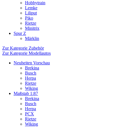
Hobbytrain
Lemke
Liliput
Piko
Rietze
Minitrix
Spur Z
Märklin
Zur Kategorie Zubehör
Zur Kategorie Modellautos
Neuheiten Vorschau
Brekina
Busch
Herpa
Rietze
Wiking
Maßstab 1:87
Brekina
Busch
Herpa
PCX
Rietze
Wiking