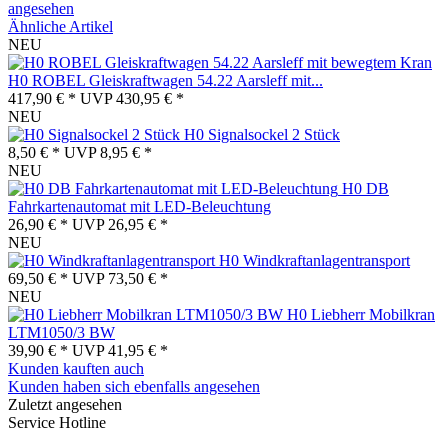
angesehen
Ähnliche Artikel
NEU
H0 ROBEL Gleiskraftwagen 54.22 Aarsleff mit...
417,90 € *
UVP
430,95 € *
NEU
H0 Signalsockel 2 Stück
8,50 € *
UVP
8,95 € *
NEU
H0 DB
Fahrkartenautomat mit LED-Beleuchtung
26,90 € *
UVP
26,95 € *
NEU
H0 Windkraftanlagentransport
69,50 € *
UVP
73,50 € *
NEU
H0 Liebherr Mobilkran
LTM1050/3 BW
39,90 € *
UVP
41,95 € *
Kunden kauften auch
Kunden haben sich ebenfalls angesehen
Zuletzt angesehen
Service Hotline