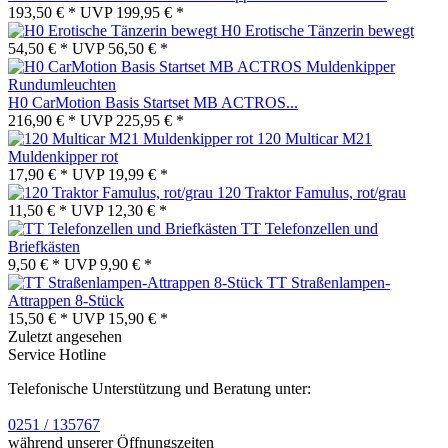
193,50 € *
UVP
199,95 € *
H0 Erotische Tänzerin bewegt
54,50 € *
UVP
56,50 € *
H0 CarMotion Basis Startset MB ACTROS...
216,90 € *
UVP
225,95 € *
120 Multicar M21
Muldenkipper rot
17,90 € *
UVP
19,99 € *
120 Traktor Famulus, rot/grau
11,50 € *
UVP
12,30 € *
TT Telefonzellen und
Briefkästen
9,50 € *
UVP
9,90 € *
TT Straßenlampen-
Attrappen 8-Stück
15,50 € *
UVP
15,90 € *
Zuletzt angesehen
Service Hotline
Telefonische Unterstützung und Beratung unter:
0251 / 135767
während unserer Öffnungszeiten