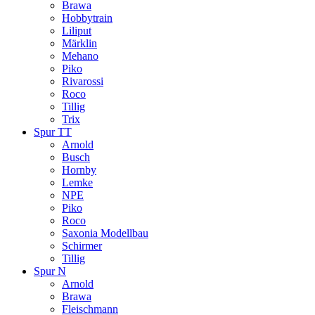
Brawa
Hobbytrain
Liliput
Märklin
Mehano
Piko
Rivarossi
Roco
Tillig
Trix
Spur TT
Arnold
Busch
Hornby
Lemke
NPE
Piko
Roco
Saxonia Modellbau
Schirmer
Tillig
Spur N
Arnold
Brawa
Fleischmann