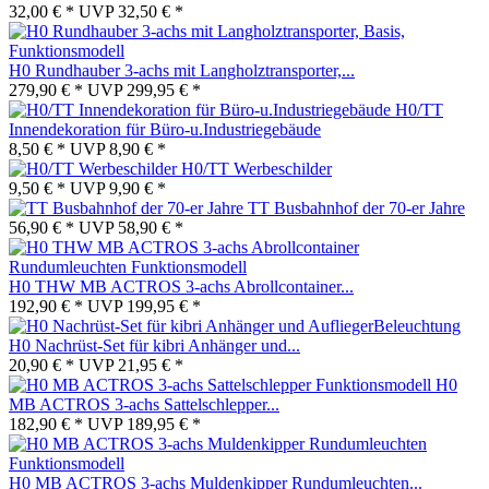
32,00 € *
UVP
32,50 € *
H0 Rundhauber 3-achs mit Langholztransporter,...
279,90 € *
UVP
299,95 € *
H0/TT
Innendekoration für Büro-u.Industriegebäude
8,50 € *
UVP
8,90 € *
H0/TT Werbeschilder
9,50 € *
UVP
9,90 € *
TT Busbahnhof der 70-er Jahre
56,90 € *
UVP
58,90 € *
H0 THW MB ACTROS 3-achs Abrollcontainer...
192,90 € *
UVP
199,95 € *
H0 Nachrüst-Set für kibri Anhänger und...
20,90 € *
UVP
21,95 € *
H0
MB ACTROS 3-achs Sattelschlepper...
182,90 € *
UVP
189,95 € *
H0 MB ACTROS 3-achs Muldenkipper Rundumleuchten...