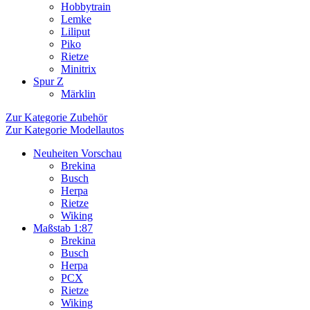
Hobbytrain
Lemke
Liliput
Piko
Rietze
Minitrix
Spur Z
Märklin
Zur Kategorie Zubehör
Zur Kategorie Modellautos
Neuheiten Vorschau
Brekina
Busch
Herpa
Rietze
Wiking
Maßstab 1:87
Brekina
Busch
Herpa
PCX
Rietze
Wiking