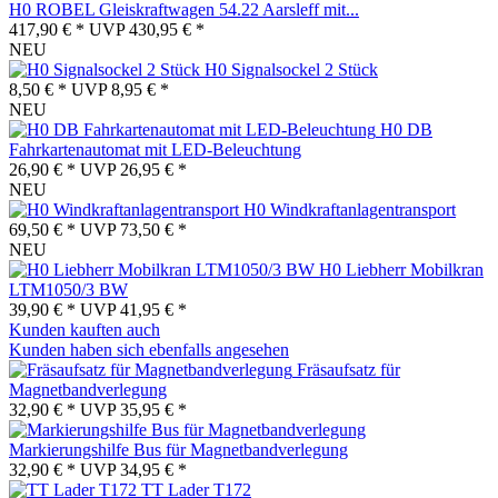
H0 ROBEL Gleiskraftwagen 54.22 Aarsleff mit...
417,90 € *
UVP
430,95 € *
NEU
H0 Signalsockel 2 Stück
8,50 € *
UVP
8,95 € *
NEU
H0 DB
Fahrkartenautomat mit LED-Beleuchtung
26,90 € *
UVP
26,95 € *
NEU
H0 Windkraftanlagentransport
69,50 € *
UVP
73,50 € *
NEU
H0 Liebherr Mobilkran
LTM1050/3 BW
39,90 € *
UVP
41,95 € *
Kunden kauften auch
Kunden haben sich ebenfalls angesehen
Fräsaufsatz für
Magnetbandverlegung
32,90 € *
UVP
35,95 € *
Markierungshilfe Bus für Magnetbandverlegung
32,90 € *
UVP
34,95 € *
TT Lader T172