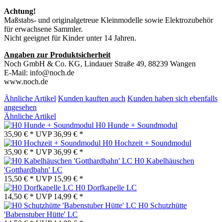
Achtung!
Maßstabs- und originalgetreue Kleinmodelle sowie Elektrozubehör
für erwachsene Sammler.
Nicht geeignet für Kinder unter 14 Jahren.
Angaben zur Produktsicherheit
Noch GmbH & Co. KG, Lindauer Straße 49, 88239 Wangen
E-Mail: info@noch.de
www.noch.de
Ähnliche Artikel
Kunden kauften auch
Kunden haben sich ebenfalls
angesehen
Ähnliche Artikel
H0 Hunde + Soundmodul
35,90 € *
UVP
36,99 € *
H0 Hochzeit + Soundmodul
35,90 € *
UVP
36,99 € *
H0 Kabelhäuschen
'Gotthardbahn' LC
15,50 € *
UVP
15,99 € *
H0 Dorfkapelle LC
14,50 € *
UVP
14,99 € *
H0 Schutzhütte
'Babenstuber Hütte' LC