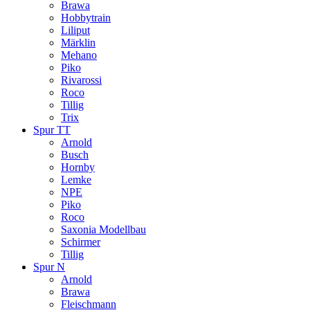
Brawa
Hobbytrain
Liliput
Märklin
Mehano
Piko
Rivarossi
Roco
Tillig
Trix
Spur TT
Arnold
Busch
Hornby
Lemke
NPE
Piko
Roco
Saxonia Modellbau
Schirmer
Tillig
Spur N
Arnold
Brawa
Fleischmann