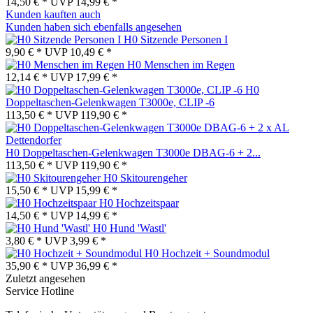
14,50 € *
UVP
14,99 € *
Kunden kauften auch
Kunden haben sich ebenfalls angesehen
H0 Sitzende Personen I
9,90 € *
UVP
10,49 € *
H0 Menschen im Regen
12,14 € *
UVP
17,99 € *
H0
Doppeltaschen-Gelenkwagen T3000e, CLIP -6
113,50 € *
UVP
119,90 € *
H0 Doppeltaschen-Gelenkwagen T3000e DBAG-6 + 2...
113,50 € *
UVP
119,90 € *
H0 Skitourengeher
15,50 € *
UVP
15,99 € *
H0 Hochzeitspaar
14,50 € *
UVP
14,99 € *
H0 Hund 'Wastl'
3,80 € *
UVP
3,99 € *
H0 Hochzeit + Soundmodul
35,90 € *
UVP
36,99 € *
Zuletzt angesehen
Service Hotline