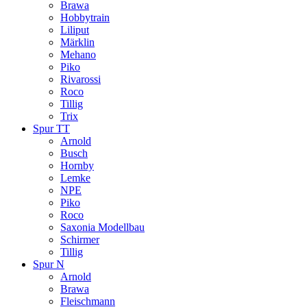
Brawa
Hobbytrain
Liliput
Märklin
Mehano
Piko
Rivarossi
Roco
Tillig
Trix
Spur TT
Arnold
Busch
Hornby
Lemke
NPE
Piko
Roco
Saxonia Modellbau
Schirmer
Tillig
Spur N
Arnold
Brawa
Fleischmann