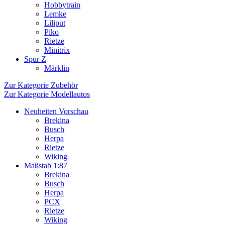
Hobbytrain
Lemke
Liliput
Piko
Rietze
Minitrix
Spur Z
Märklin
Zur Kategorie Zubehör
Zur Kategorie Modellautos
Neuheiten Vorschau
Brekina
Busch
Herpa
Rietze
Wiking
Maßstab 1:87
Brekina
Busch
Herpa
PCX
Rietze
Wiking