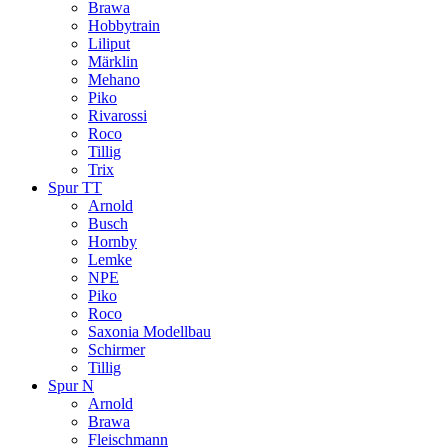
Brawa
Hobbytrain
Liliput
Märklin
Mehano
Piko
Rivarossi
Roco
Tillig
Trix
Spur TT
Arnold
Busch
Hornby
Lemke
NPE
Piko
Roco
Saxonia Modellbau
Schirmer
Tillig
Spur N
Arnold
Brawa
Fleischmann