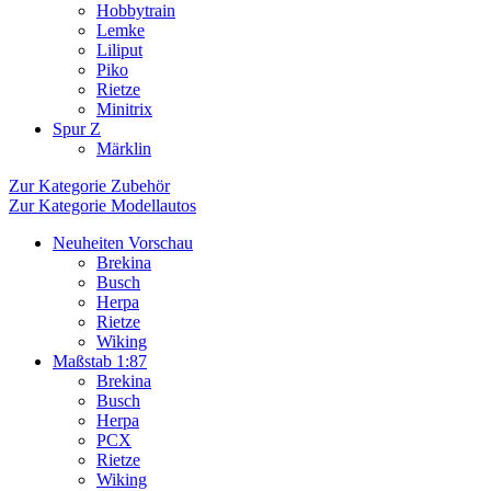
Hobbytrain
Lemke
Liliput
Piko
Rietze
Minitrix
Spur Z
Märklin
Zur Kategorie Zubehör
Zur Kategorie Modellautos
Neuheiten Vorschau
Brekina
Busch
Herpa
Rietze
Wiking
Maßstab 1:87
Brekina
Busch
Herpa
PCX
Rietze
Wiking