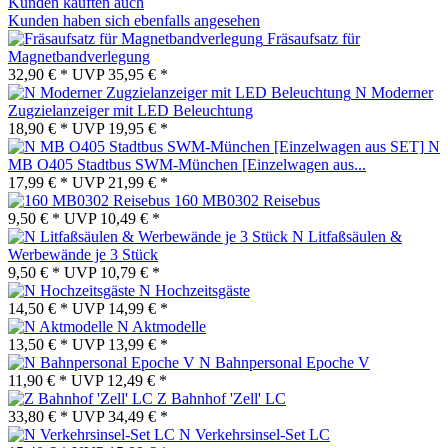
Kunden kauften auch
Kunden haben sich ebenfalls angesehen
Fräsaufsatz für
Magnetbandverlegung
32,90 € *
UVP
35,95 € *
N Moderner
Zugzielanzeiger mit LED Beleuchtung
18,90 € *
UVP
19,95 € *
N
MB O405 Stadtbus SWM-München [Einzelwagen aus...
17,99 € *
UVP
21,99 € *
160 MB0302 Reisebus
9,50 € *
UVP
10,49 € *
N Litfaßsäulen &
Werbewände je 3 Stück
9,50 € *
UVP
10,79 € *
N Hochzeitsgäste
14,50 € *
UVP
14,99 € *
N Aktmodelle
13,50 € *
UVP
13,99 € *
N Bahnpersonal Epoche V
11,90 € *
UVP
12,49 € *
Z Bahnhof 'Zell' LC
33,80 € *
UVP
34,49 € *
N Verkehrsinsel-Set LC