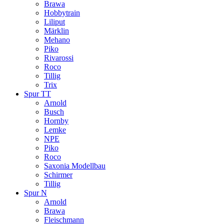
Brawa
Hobbytrain
Liliput
Märklin
Mehano
Piko
Rivarossi
Roco
Tillig
Trix
Spur TT
Arnold
Busch
Hornby
Lemke
NPE
Piko
Roco
Saxonia Modellbau
Schirmer
Tillig
Spur N
Arnold
Brawa
Fleischmann