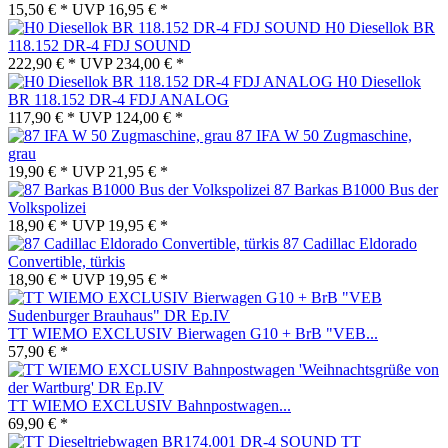
15,50 € *
UVP
16,95 € *
H0 Diesellok BR
118.152 DR-4 FDJ SOUND
222,90 € *
UVP
234,00 € *
H0 Diesellok
BR 118.152 DR-4 FDJ ANALOG
117,90 € *
UVP
124,00 € *
87 IFA W 50 Zugmaschine,
grau
19,90 € *
UVP
21,95 € *
87 Barkas B1000 Bus der
Volkspolizei
18,90 € *
UVP
19,95 € *
87 Cadillac Eldorado
Convertible, türkis
18,90 € *
UVP
19,95 € *
TT WIEMO EXCLUSIV Bierwagen G10 + BrB "VEB...
57,90 € *
TT WIEMO EXCLUSIV Bahnpostwagen...
69,90 € *
TT