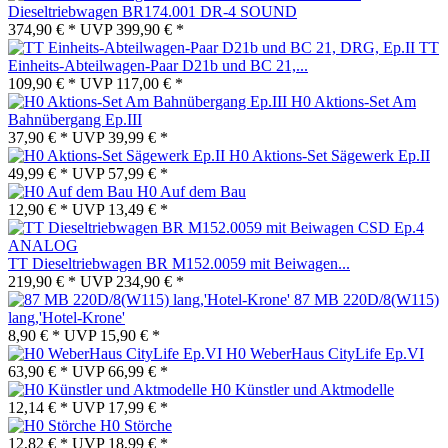
Dieseltriebwagen BR174.001 DR-4 SOUND
374,90 € *
UVP
399,90 € *
TT
Einheits-Abteilwagen-Paar D21b und BC 21,...
109,90 € *
UVP
117,00 € *
H0 Aktions-Set Am
Bahnübergang Ep.III
37,90 € *
UVP
39,99 € *
H0 Aktions-Set Sägewerk Ep.II
49,99 € *
UVP
57,99 € *
H0 Auf dem Bau
12,90 € *
UVP
13,49 € *
TT Dieseltriebwagen BR M152.0059 mit Beiwagen...
219,90 € *
UVP
234,90 € *
87 MB 220D/8(W115)
lang,'Hotel-Krone'
8,90 € *
UVP
15,90 € *
H0 WeberHaus CityLife Ep.VI
63,90 € *
UVP
66,99 € *
H0 Künstler und Aktmodelle
12,14 € *
UVP
17,99 € *
H0 Störche
12,82 € *
UVP
18,99 € *