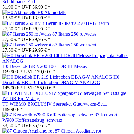
Schildmauer Ep.I
51,90 € *
UVP
56,99 € *
H0 Aktmodelle
13,50 € *
UVP
13,99 € *
87 Ikarus 250 BVB Berlin
27,50 € *
UVP
29,95 € *
87 Ikarus 250 rot/weiss
27,50 € *
UVP
29,95 € *
87 Ikarus 250 weiss/rot
27,50 € *
UVP
29,95 € *
H0 Diesellok BR V200.1001 DR-III 'Messe...
169,90 € *
UVP
179,00 € *
H0
Diesellok BR 219 Licht oben DBAG-V ANALOG
145,90 € *
UVP
155,00 € *
TT WIEMO EXCLUSIV Sparpaket Güterwagen-Set...
189,90 € *
87 Kenworth
W900 Koffersattelzug, schwarz
33,50 € *
UVP
35,95 € *
87 Citroen Acadiane, rot