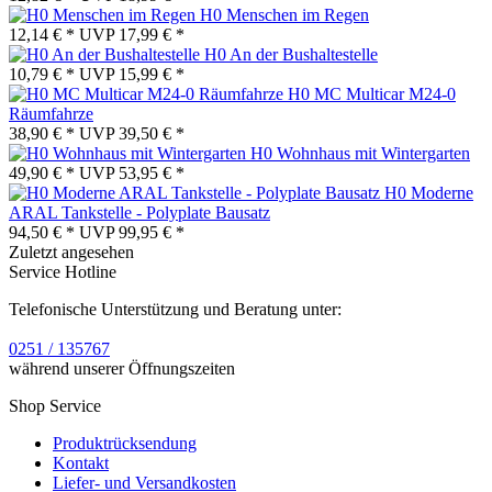
H0 Menschen im Regen
12,14 € *
UVP
17,99 € *
H0 An der Bushaltestelle
10,79 € *
UVP
15,99 € *
H0 MC Multicar M24-0
Räumfahrze
38,90 € *
UVP
39,50 € *
H0 Wohnhaus mit Wintergarten
49,90 € *
UVP
53,95 € *
H0 Moderne
ARAL Tankstelle - Polyplate Bausatz
94,50 € *
UVP
99,95 € *
Zuletzt angesehen
Service Hotline
Telefonische Unterstützung und Beratung unter:
0251 / 135767
während unserer Öffnungszeiten
Shop Service
Produktrücksendung
Kontakt
Liefer- und Versandkosten