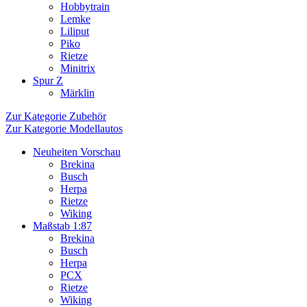
Hobbytrain
Lemke
Liliput
Piko
Rietze
Minitrix
Spur Z
Märklin
Zur Kategorie Zubehör
Zur Kategorie Modellautos
Neuheiten Vorschau
Brekina
Busch
Herpa
Rietze
Wiking
Maßstab 1:87
Brekina
Busch
Herpa
PCX
Rietze
Wiking