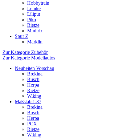
Hobbytrain
Lemke
Liliput
Piko
Rietze
Minitrix
Spur Z
Märklin
Zur Kategorie Zubehör
Zur Kategorie Modellautos
Neuheiten Vorschau
Brekina
Busch
Herpa
Rietze
Wiking
Maßstab 1:87
Brekina
Busch
Herpa
PCX
Rietze
Wiking