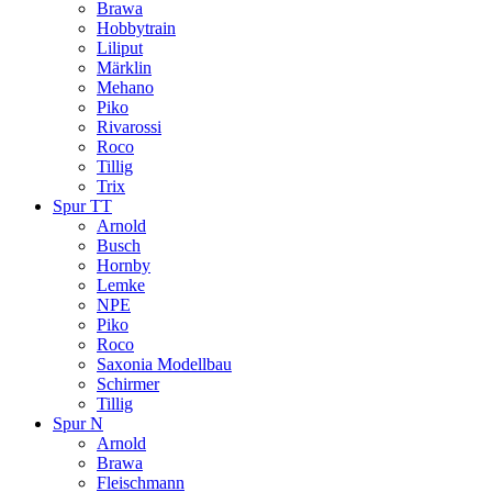
Brawa
Hobbytrain
Liliput
Märklin
Mehano
Piko
Rivarossi
Roco
Tillig
Trix
Spur TT
Arnold
Busch
Hornby
Lemke
NPE
Piko
Roco
Saxonia Modellbau
Schirmer
Tillig
Spur N
Arnold
Brawa
Fleischmann