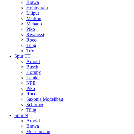
Brawa
Hobbytrain
Liliput
Märklin
Mehano
Piko
Rivarossi
Roco
Tillig
Trix
Spur TT
Arnold
Busch
Hornby
Lemke
NPE
Piko
Roco
Saxonia Modellbau
Schirmer
Tillig
Spur N
Arnold
Brawa
Fleischmann