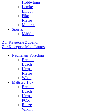
Hobbytrain
Lemke
Liliput
Piko
Rietze
Minitrix
Spur Z
Märklin
Zur Kategorie Zubehör
Zur Kategorie Modellautos
Neuheiten Vorschau
Brekina
Busch
Herpa
Rietze
Wiking
Maßstab 1:87
Brekina
Busch
Herpa
PCX
Rietze
Wiking