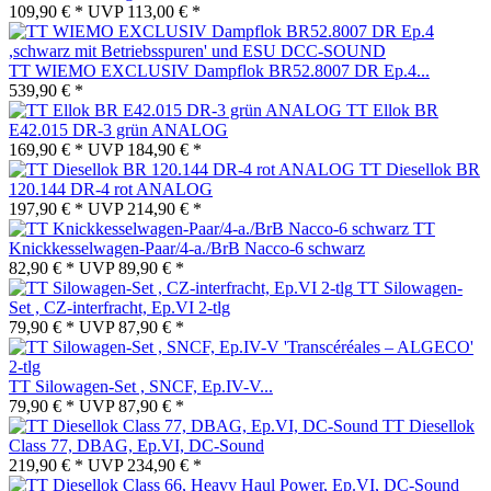
109,90 € *
UVP
113,00 € *
TT WIEMO EXCLUSIV Dampflok BR52.8007 DR Ep.4...
539,90 € *
TT Ellok BR
E42.015 DR-3 grün ANALOG
169,90 € *
UVP
184,90 € *
TT Diesellok BR
120.144 DR-4 rot ANALOG
197,90 € *
UVP
214,90 € *
TT
Knickkesselwagen-Paar/4-a./BrB Nacco-6 schwarz
82,90 € *
UVP
89,90 € *
TT Silowagen-
Set , CZ-interfracht, Ep.VI 2-tlg
79,90 € *
UVP
87,90 € *
TT Silowagen-Set , SNCF, Ep.IV-V...
79,90 € *
UVP
87,90 € *
TT Diesellok
Class 77, DBAG, Ep.VI, DC-Sound
219,90 € *
UVP
234,90 € *