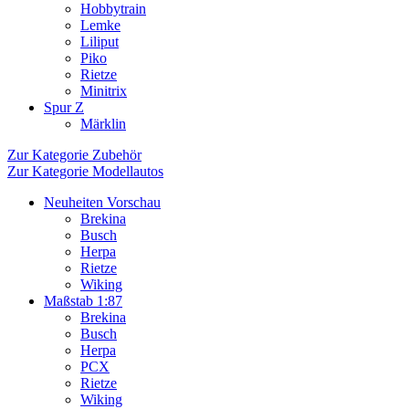
Hobbytrain
Lemke
Liliput
Piko
Rietze
Minitrix
Spur Z
Märklin
Zur Kategorie Zubehör
Zur Kategorie Modellautos
Neuheiten Vorschau
Brekina
Busch
Herpa
Rietze
Wiking
Maßstab 1:87
Brekina
Busch
Herpa
PCX
Rietze
Wiking