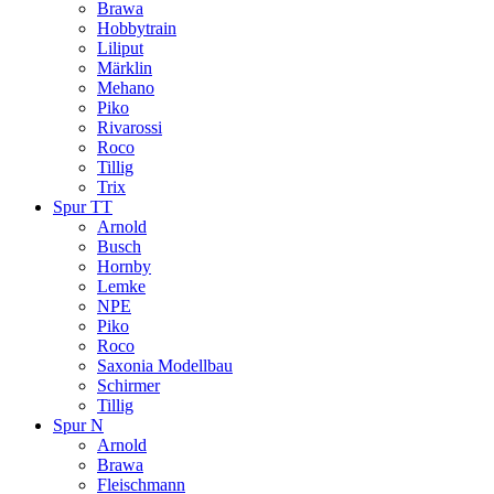
Brawa
Hobbytrain
Liliput
Märklin
Mehano
Piko
Rivarossi
Roco
Tillig
Trix
Spur TT
Arnold
Busch
Hornby
Lemke
NPE
Piko
Roco
Saxonia Modellbau
Schirmer
Tillig
Spur N
Arnold
Brawa
Fleischmann