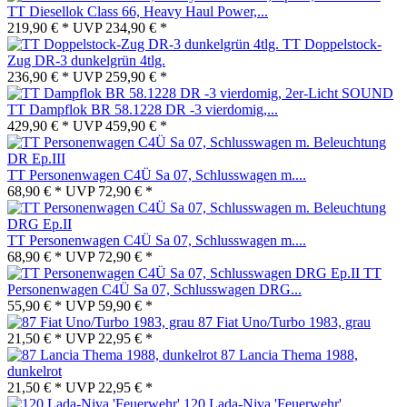
TT Diesellok Class 66, Heavy Haul Power,...
219,90 € *
UVP
234,90 € *
TT Doppelstock-
Zug DR-3 dunkelgrün 4tlg.
236,90 € *
UVP
259,90 € *
TT Dampflok BR 58.1228 DR -3 vierdomig,...
429,90 € *
UVP
459,90 € *
TT Personenwagen C4Ü Sa 07, Schlusswagen m....
68,90 € *
UVP
72,90 € *
TT Personenwagen C4Ü Sa 07, Schlusswagen m....
68,90 € *
UVP
72,90 € *
TT
Personenwagen C4Ü Sa 07, Schlusswagen DRG...
55,90 € *
UVP
59,90 € *
87 Fiat Uno/Turbo 1983, grau
21,50 € *
UVP
22,95 € *
87 Lancia Thema 1988,
dunkelrot
21,50 € *
UVP
22,95 € *
120 Lada-Niva 'Feuerwehr'