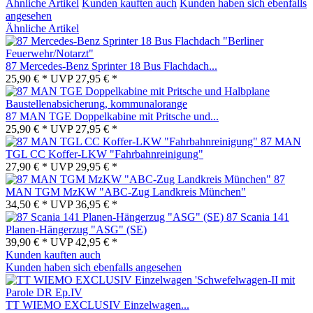
Ähnliche Artikel
Kunden kauften auch
Kunden haben sich ebenfalls
angesehen
Ähnliche Artikel
87 Mercedes-Benz Sprinter 18 Bus Flachdach...
25,90 € *
UVP
27,95 € *
87 MAN TGE Doppelkabine mit Pritsche und...
25,90 € *
UVP
27,95 € *
87 MAN
TGL CC Koffer-LKW "Fahrbahnreinigung"
27,90 € *
UVP
29,95 € *
87
MAN TGM MzKW "ABC-Zug Landkreis München"
34,50 € *
UVP
36,95 € *
87 Scania 141
Planen-Hängerzug "ASG" (SE)
39,90 € *
UVP
42,95 € *
Kunden kauften auch
Kunden haben sich ebenfalls angesehen
TT WIEMO EXCLUSIV Einzelwagen...