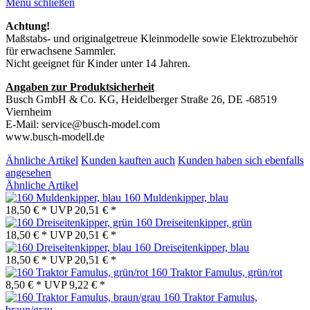
Menü schließen
Achtung!
Maßstabs- und originalgetreue Kleinmodelle sowie Elektrozubehör
für erwachsene Sammler.
Nicht geeignet für Kinder unter 14 Jahren.
Angaben zur Produktsicherheit
Busch GmbH & Co. KG, Heidelberger Straße 26, DE -68519
Viernheim
E-Mail: service@busch-model.com
www.busch-modell.de
Ähnliche Artikel
Kunden kauften auch
Kunden haben sich ebenfalls
angesehen
Ähnliche Artikel
160 Muldenkipper, blau
18,50 € *
UVP
20,51 € *
160 Dreiseitenkipper, grün
18,50 € *
UVP
20,51 € *
160 Dreiseitenkipper, blau
18,50 € *
UVP
20,51 € *
160 Traktor Famulus, grün/rot
8,50 € *
UVP
9,22 € *
160 Traktor Famulus,
braun/grau