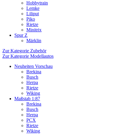
Hobbytrain
Lemke
Liliput
Piko
Rietze
Minitrix
Spur Z
Märklin
Zur Kategorie Zubehör
Zur Kategorie Modellautos
Neuheiten Vorschau
Brekina
Busch
Herpa
Rietze
Wiking
Maßstab 1:87
Brekina
Busch
Herpa
PCX
Rietze
Wiking