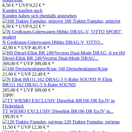
8,50 € *
UVP
9,22 € *
Kunden kauften auch
Kunden haben sich ebenfalls angesehen
160 Traktor Famulus, grün/rot
8,50 € *
UVP
9,22 € *
N Großraum-Güterwagen Hbbks DBAG-V, 'OTTO...
42,90 € *
UVP
46,95 € *
H0
Diesel-Ellok BR 249/Vectron Dual-Mode DBAG...
369,00 € *
UVP
399,00 € *
160 Dreiseitenkipper/Kiste
21,90 € *
UVP
22,49 € *
N Ellok
BR111.162 DBAG-5 S-Bahn SOUND
285,00 € *
UVP
309,00 € *
TIPP!
TT WIEMO EXCLUSIV Diesellok BR106 DR Ep.IV in...
199,95 € *
120 Traktor Famulus, rot/grau
11,50 € *
UVP
12,30 € *