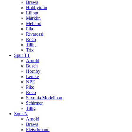
Brawa
Hobbytrain
Liliput
Märklin
Mehano
Piko
Rivarossi
Roco
Tillig
Trix
Spur TT
Arnold
Busch
Hornby
Lemke
NPE
Piko
Roco
Saxonia Modellbau
Schirmer
Tillig
Spur N
Arnold
Brawa
Fleischmann