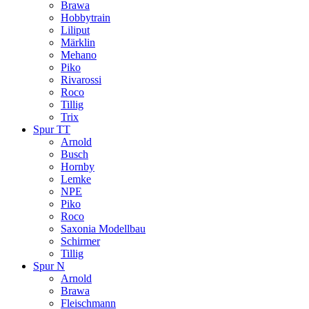
Brawa
Hobbytrain
Liliput
Märklin
Mehano
Piko
Rivarossi
Roco
Tillig
Trix
Spur TT
Arnold
Busch
Hornby
Lemke
NPE
Piko
Roco
Saxonia Modellbau
Schirmer
Tillig
Spur N
Arnold
Brawa
Fleischmann