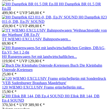
H0 Dampflok BR 01.5 DR
Ep.III
499,90 € *
UVP
549,00 € *
H0 Dampflok 023
011-0, DB, Ep.IV SOUND
459,90 € *
UVP
499,00 € *
TT WIEMO EXCLUSIV Bahnpostwagen...
69,90 € *
H0 Rungenwagen-Set mit landwirtschaftlichen...
119,90 € *
UVP
129,00 € *
Buch Die Kleinbahn
Osterode-Kreiensen
25,00 € *
120 WIEMO EXCLUSIV Framo grün/hellgrün mit...
15,90 € *
H0 Ellok BR 144, DB
Ep.4 SOUND
370,50 € *
UVP
389,90 € *