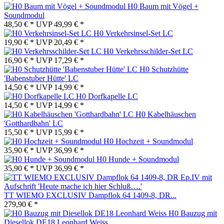
H0 Baum mit Vögel +
Soundmodul
48,50 € *
UVP
49,99 € *
H0 Verkehrsinsel-Set LC
19,90 € *
UVP
20,49 € *
H0 Verkehrsschilder-Set LC
16,90 € *
UVP
17,29 € *
H0 Schutzhütte
'Babenstuber Hütte' LC
14,50 € *
UVP
14,99 € *
H0 Dorfkapelle LC
14,50 € *
UVP
14,99 € *
H0 Kabelhäuschen
'Gotthardbahn' LC
15,50 € *
UVP
15,99 € *
H0 Hochzeit + Soundmodul
35,90 € *
UVP
36,99 € *
H0 Hunde + Soundmodul
35,90 € *
UVP
36,99 € *
TT WIEMO EXCLUSIV Dampflok 64 1409-8, DR...
279,90 € *
H0 Bauzug mit
Diesellok DE18 Leonhard Weiss