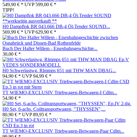
549,90 € *
UVP
599,00 € *
TIPP!
H0 Dampflok BR 043.666 DB-4 Öl-Tender SOUND...
569,99 € *
UVP
629,90 € *
Buch Der Haller Willem - Eisenbahngeschichte...
30,00 € *
H0 Schwerlastwg. Rlmmps 651 mit THW MAN DBAG...
94,90 € *
UVP
94,99 € *
TT WIEMO-EXCLUSIV Triebwagen-Beiwagen-I Cdlm...
54,90 € *
H0 Set, 6-achs. Coiltransportwagen, "THYSSEN",...
80,90 € *
UVP
89,95 € *
TT WIEMO-EXCLUSIV Triebwagen-Beiwagen-Paar Cdlm...
99,90 € *