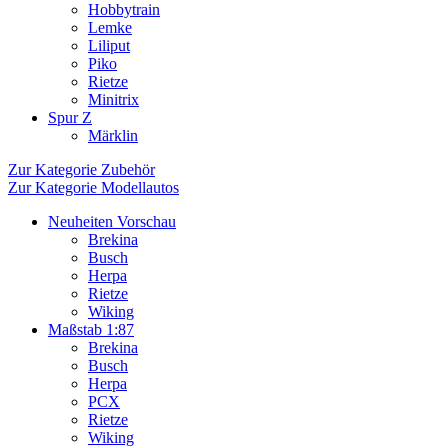
Hobbytrain
Lemke
Liliput
Piko
Rietze
Minitrix
Spur Z
Märklin
Zur Kategorie Zubehör
Zur Kategorie Modellautos
Neuheiten Vorschau
Brekina
Busch
Herpa
Rietze
Wiking
Maßstab 1:87
Brekina
Busch
Herpa
PCX
Rietze
Wiking