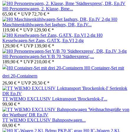
H0 Personenwagen, 2. Klasse, Bme...
65,90 € *
UVP
72,70 € *
H0
Maschinenkühlwagen-Set Iaghqrs, DR, Ep.IV...
119,90 € *
UVP
129,90 € *
H0
Kesselwagen-Set Zans, GATX, Ep.VI 2-tlg
129,90 € *
UVP
139,90 € *
H0 Personenwagen-Set Y/B 70 'Städteexpress',...
189,90 € *
UVP
210,00 € *
H0 Container-Set mit
drei 20-Containern
26,90 € *
UVP
29,50 € *
TT WIEMO EXCLUSIV Loktransport 'Brockenlok-I'...
99,90 € *
TT WIEMO EXCLUSIV Bahnpostwagen...
69,90 € *
H0 IC-Wagen 2.Kl.