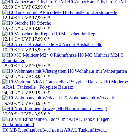
H0 WeberHaus CityLife Ep.VI
63,90 € *
UVP
66,99 € *
H0 Künstler und Aktmodelle
12,14 € *
UVP
17,99 € *
H0 Störche
12,82 € *
UVP
18,99 € *
H0 Menschen im Regen
12,14 € *
UVP
17,99 € *
H0 An der Bushaltestelle
10,79 € *
UVP
15,99 € *
H0 MC Multicar M24-0
Räumfahrze
38,90 € *
UVP
39,50 € *
H0 Wohnhaus mit Wintergarten
49,90 € *
UVP
53,95 € *
H0 Moderne
ARAL Tankstelle - Polyplate Bausatz
94,50 € *
UVP
99,95 € *
H0 Wohnhaus mit Werkstatt
39,90 € *
UVP
43,95 € *
H0 Naturbrunnen, bewegt
39,90 € *
UVP
43,95 € *
H0 MB Rundhauber/3-achs. mit ARAL Tankauflieger...