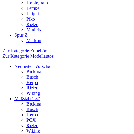
Hobbytrain
Lemke
Liliput
Piko
Rietze
Minitrix
Spur Z
Märklin
Zur Kategorie Zubehör
Zur Kategorie Modellautos
Neuheiten Vorschau
Brekina
Busch
Herpa
Rietze
Wiking
Maßstab 1:87
Brekina
Busch
Herpa
PCX
Rietze
Wiking