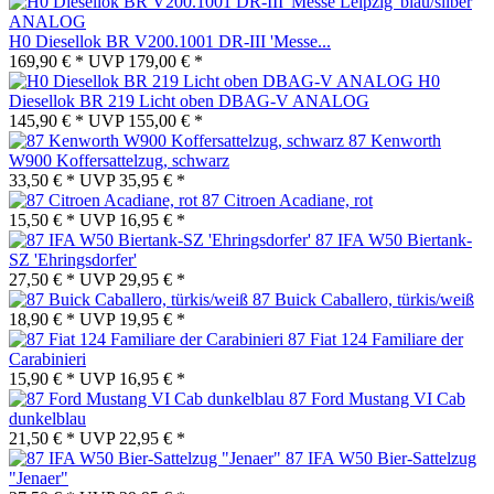
H0 Diesellok BR V200.1001 DR-III 'Messe...
169,90 € *
UVP
179,00 € *
H0
Diesellok BR 219 Licht oben DBAG-V ANALOG
145,90 € *
UVP
155,00 € *
87 Kenworth
W900 Koffersattelzug, schwarz
33,50 € *
UVP
35,95 € *
87 Citroen Acadiane, rot
15,50 € *
UVP
16,95 € *
87 IFA W50 Biertank-
SZ 'Ehringsdorfer'
27,50 € *
UVP
29,95 € *
87 Buick Caballero, türkis/weiß
18,90 € *
UVP
19,95 € *
87 Fiat 124 Familiare der
Carabinieri
15,90 € *
UVP
16,95 € *
87 Ford Mustang VI Cab
dunkelblau
21,50 € *
UVP
22,95 € *
87 IFA W50 Bier-Sattelzug
"Jenaer"