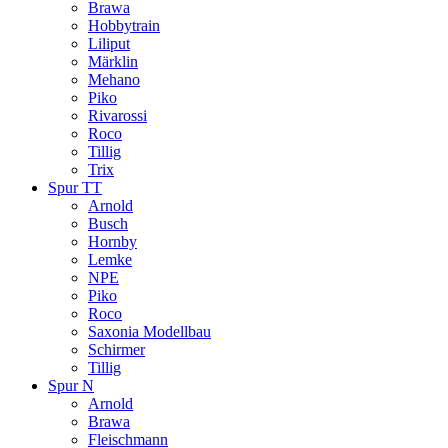
Brawa
Hobbytrain
Liliput
Märklin
Mehano
Piko
Rivarossi
Roco
Tillig
Trix
Spur TT
Arnold
Busch
Hornby
Lemke
NPE
Piko
Roco
Saxonia Modellbau
Schirmer
Tillig
Spur N
Arnold
Brawa
Fleischmann