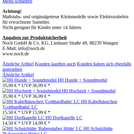
Menü schließen
Achtung!
Maßstabs- und originalgetreue Kleinmodelle sowie Elektrozubehör
für erwachsene Sammler.
Nicht geeignet für Kinder unter 14 Jahren.
Angaben zur Produktsicherheit
Noch GmbH & Co. KG, Lindauer Straße 49, 88239 Wangen
E-Mail: info@noch.de
www.noch.de
Ähnliche Artikel
Kunden kauften auch
Kunden haben sich ebenfalls
angesehen
Ähnliche Artikel
H0 Hunde + Soundmodul
35,90 € *
UVP
36,99 € *
H0 Hochzeit + Soundmodul
35,90 € *
UVP
36,99 € *
H0 Kabelhäuschen
'Gotthardbahn' LC
15,50 € *
UVP
15,99 € *
H0 Dorfkapelle LC
14,50 € *
UVP
14,99 € *
H0 Schutzhütte
'Babenstuber Hütte' LC