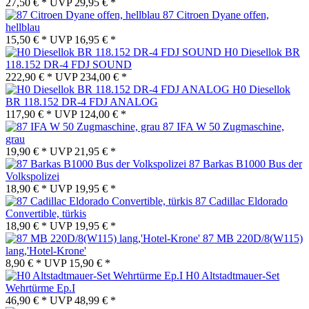
27,50 € *
UVP
29,95 € *
87 Citroen Dyane offen,
hellblau
15,50 € *
UVP
16,95 € *
H0 Diesellok BR
118.152 DR-4 FDJ SOUND
222,90 € *
UVP
234,00 € *
H0 Diesellok
BR 118.152 DR-4 FDJ ANALOG
117,90 € *
UVP
124,00 € *
87 IFA W 50 Zugmaschine,
grau
19,90 € *
UVP
21,95 € *
87 Barkas B1000 Bus der
Volkspolizei
18,90 € *
UVP
19,95 € *
87 Cadillac Eldorado
Convertible, türkis
18,90 € *
UVP
19,95 € *
87 MB 220D/8(W115)
lang,'Hotel-Krone'
8,90 € *
UVP
15,90 € *
H0 Altstadtmauer-Set
Wehrtürme Ep.I
46,90 € *
UVP
48,99 € *