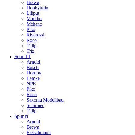
Brawa
Hobbytrain
Liliput
Märklin
Mehano
Piko
Rivarossi
Roco
Tillig
Trix
Spur TT
Arnold
Busch
Hornby
Lemke
NPE
Piko
Roco
Saxonia Modellbau
Schirmer
Tillig
Spur N
Arnold
Brawa
Fleischmann