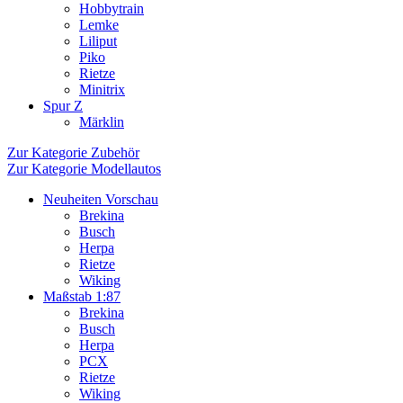
Hobbytrain
Lemke
Liliput
Piko
Rietze
Minitrix
Spur Z
Märklin
Zur Kategorie Zubehör
Zur Kategorie Modellautos
Neuheiten Vorschau
Brekina
Busch
Herpa
Rietze
Wiking
Maßstab 1:87
Brekina
Busch
Herpa
PCX
Rietze
Wiking