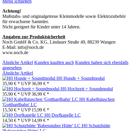
Menü schließen
Achtung!
Maßstabs- und originalgetreue Kleinmodelle sowie Elektrozubehör
für erwachsene Sammler.
Nicht geeignet für Kinder unter 14 Jahren.
Angaben zur Produktsicherheit
Noch GmbH & Co. KG, Lindauer Straße 49, 88239 Wangen
E-Mail: info@noch.de
www.noch.de
Ähnliche Artikel
Kunden kauften auch
Kunden haben sich ebenfalls
angesehen
Ähnliche Artikel
H0 Hunde + Soundmodul
35,90 € *
UVP
36,99 € *
H0 Hochzeit + Soundmodul
35,90 € *
UVP
36,99 € *
H0 Kabelhäuschen
'Gotthardbahn' LC
15,50 € *
UVP
15,99 € *
H0 Dorfkapelle LC
14,50 € *
UVP
14,99 € *
H0 Schutzhütte
'Babenstuber Hütte' LC