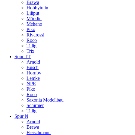
Brawa
Hobbytrain
Liliput
Märklin
Mehano
Piko
Rivarossi
Roco
Tillig
Trix
Spur TT
Arnold
Busch
Hornby
Lemke
NPE
Piko
Roco
Saxonia Modellbau
Schirmer
Tillig
Spur N
Arnold
Brawa
Fleischmann