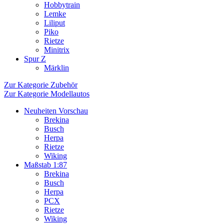
Hobbytrain
Lemke
Liliput
Piko
Rietze
Minitrix
Spur Z
Märklin
Zur Kategorie Zubehör
Zur Kategorie Modellautos
Neuheiten Vorschau
Brekina
Busch
Herpa
Rietze
Wiking
Maßstab 1:87
Brekina
Busch
Herpa
PCX
Rietze
Wiking