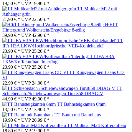
19,50 € *
UVP
19,90 € *
TT Multicar M22 mit
Anhänger grün
21,90 € *
UVP
22,50 € *
H0/TT
Hintergrund Wolkenstein/Erzgebirge 8-teilig
39,90 € *
UVP
42,90 € *
TT
IFA H3A LKW/Hochbordpritsche 'VEB-Kohlehandel'
23,90 € *
UVP
25,20 € *
TT IFA H3A
LKW/Kofferaufbau 'Interflug'
23,90 € *
UVP
25,20 € *
TT Rungenwagen Laaps CD-
VI
22,90 € *
UVP
24,00 € *
TT
Schiebedach-/Schiebewandwagen Tims858 DBAG-V
44,90 € *
UVP
49,00 € *
TT Bahnsteigkanten 6mm
13,50 € *
UVP
13,90 € *
TT Baum mit Baumhaus
19,90 € *
UVP
20,99 € *
TT Multicar M24 Kofferaufbau
18,80 € *
UVP
19,90 € *