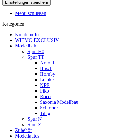
Menü schließen
Kategorien
Kundeninfo
WIEMO EXCLUSIV
Modellbahn
Spur H0
Spur TT
Arnold
Busch
Hornby
Lemke
NPE
Piko
Roco
Saxonia Modellbau
Schirmer
Tillig
Spur N
Spur Z
Zubehör
Modellautos