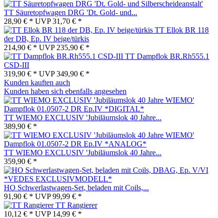
TT Säuretopfwagen DRG 'Dt. Gold- und...
28,90 € *
UVP
31,70 € *
TT Ellok BR 118
der DB, Ep. IV beige/türkis
214,90 € *
UVP
235,90 € *
TT Dampflok BR.Rh555.1
CSD-III
319,90 € *
UVP
349,90 € *
Kunden kauften auch
Kunden haben sich ebenfalls angesehen
TT WIEMO EXCLUSIV 'Jubiläumslok 40 Jahre...
389,90 € *
TT WIEMO EXCLUSIV 'Jubiläumslok 40 Jahre...
359,90 € *
HO Schwerlastwagen-Set, beladen mit Coils,...
91,90 € *
UVP
99,99 € *
TT Rangierer
10,12 € *
UVP
14,99 € *