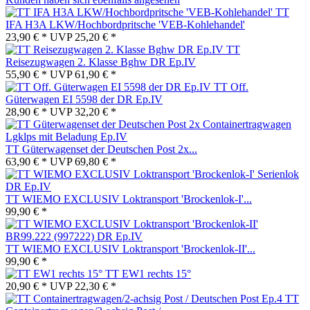
TT
IFA H3A LKW/Hochbordpritsche 'VEB-Kohlehandel'
23,90 € *
UVP
25,20 € *
TT
Reisezugwagen 2. Klasse Bghw DR Ep.IV
55,90 € *
UVP
61,90 € *
TT Off.
Güterwagen EI 5598 der DR Ep.IV
28,90 € *
UVP
32,20 € *
TT Güterwagenset der Deutschen Post 2x...
63,90 € *
UVP
69,80 € *
TT WIEMO EXCLUSIV Loktransport 'Brockenlok-I'...
99,90 € *
TT WIEMO EXCLUSIV Loktransport 'Brockenlok-II'...
99,90 € *
TT EW1 rechts 15°
20,90 € *
UVP
22,30 € *
TT