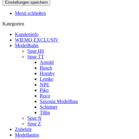
Menü schließen
Kategorien
Kundeninfo
WIEMO EXCLUSIV
Modellbahn
Spur H0
Spur TT
Arnold
Busch
Hornby
Lemke
NPE
Piko
Roco
Saxonia Modellbau
Schirmer
Tillig
Spur N
Spur Z
Zubehör
Modellautos