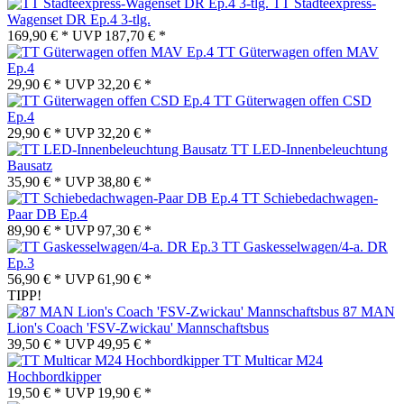
TT Städteexpress-
Wagenset DR Ep.4 3-tlg.
169,90 € *
UVP
187,70 € *
TT Güterwagen offen MAV
Ep.4
29,90 € *
UVP
32,20 € *
TT Güterwagen offen CSD
Ep.4
29,90 € *
UVP
32,20 € *
TT LED-Innenbeleuchtung
Bausatz
35,90 € *
UVP
38,80 € *
TT Schiebedachwagen-
Paar DB Ep.4
89,90 € *
UVP
97,30 € *
TT Gaskesselwagen/4-a. DR
Ep.3
56,90 € *
UVP
61,90 € *
TIPP!
87 MAN
Lion's Coach 'FSV-Zwickau' Mannschaftsbus
39,50 € *
UVP
49,95 € *
TT Multicar M24
Hochbordkipper
19,50 € *
UVP
19,90 € *