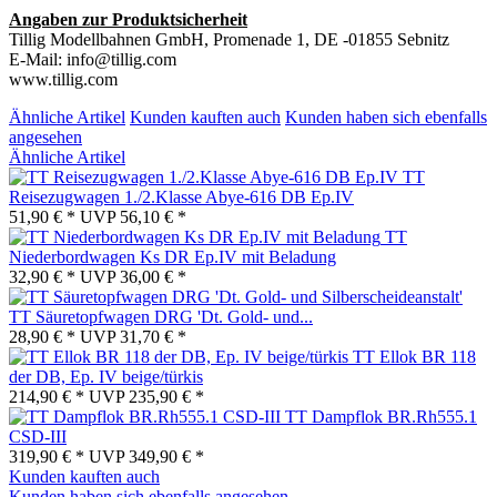
Angaben zur Produktsicherheit
Tillig Modellbahnen GmbH, Promenade 1, DE -01855 Sebnitz
E-Mail: info@tillig.com
www.tillig.com
Ähnliche Artikel
Kunden kauften auch
Kunden haben sich ebenfalls
angesehen
Ähnliche Artikel
TT
Reisezugwagen 1./2.Klasse Abye-616 DB Ep.IV
51,90 € *
UVP
56,10 € *
TT
Niederbordwagen Ks DR Ep.IV mit Beladung
32,90 € *
UVP
36,00 € *
TT Säuretopfwagen DRG 'Dt. Gold- und...
28,90 € *
UVP
31,70 € *
TT Ellok BR 118
der DB, Ep. IV beige/türkis
214,90 € *
UVP
235,90 € *
TT Dampflok BR.Rh555.1
CSD-III
319,90 € *
UVP
349,90 € *
Kunden kauften auch
Kunden haben sich ebenfalls angesehen