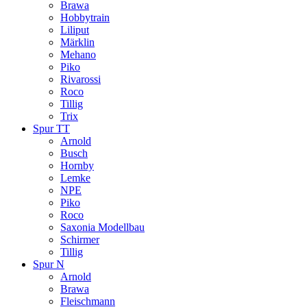
Brawa
Hobbytrain
Liliput
Märklin
Mehano
Piko
Rivarossi
Roco
Tillig
Trix
Spur TT
Arnold
Busch
Hornby
Lemke
NPE
Piko
Roco
Saxonia Modellbau
Schirmer
Tillig
Spur N
Arnold
Brawa
Fleischmann