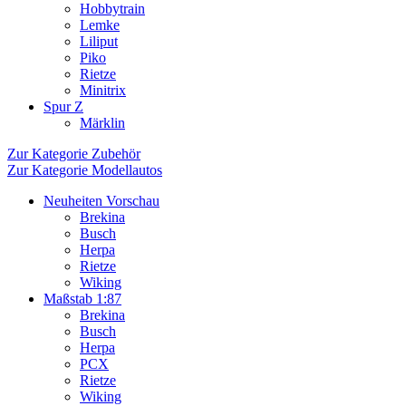
Hobbytrain
Lemke
Liliput
Piko
Rietze
Minitrix
Spur Z
Märklin
Zur Kategorie Zubehör
Zur Kategorie Modellautos
Neuheiten Vorschau
Brekina
Busch
Herpa
Rietze
Wiking
Maßstab 1:87
Brekina
Busch
Herpa
PCX
Rietze
Wiking