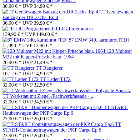
Containertragwagen/2-achsig Post /...
30,90 € *
UVP
34,90 € *
TT Gerätewagen
Bauzug der DR 2achs. Ep.4
36,90 € *
UVP
39,90 € *
TILLIG-Programmer
139,90 € *
UVP
149,00 € *
87 EMW 340, karminrot [TD]
11,99 € *
UVP
12,90 € *
120 Mulitcar
M22 mit Kipper-Pritsche blau, 1964
20,90 € *
UVP
21,49 € *
TT Rangierer
10,12 € *
UVP
14,99 € *
TT Lader T172
32,00 € *
UVP
32,50 € *
TT Werkstatt mit Ziegel-/Fachwerkfassade -...
32,90 € *
UVP
34,50 € *
TT START-
Haubenwagen der PKP Cargo Ep.6
23,90 € *
UVP
26,00 € *
TT
START-Containertragwagen der PKP Cargo Ep.6
23,90 € *
UVP
26,00 € *