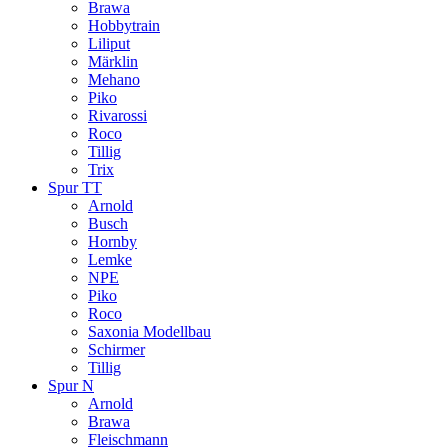
Brawa
Hobbytrain
Liliput
Märklin
Mehano
Piko
Rivarossi
Roco
Tillig
Trix
Spur TT
Arnold
Busch
Hornby
Lemke
NPE
Piko
Roco
Saxonia Modellbau
Schirmer
Tillig
Spur N
Arnold
Brawa
Fleischmann