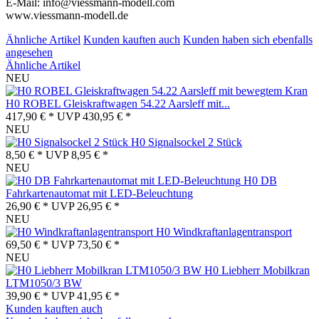
E-Mail: info@viessmann-modell.com
www.viessmann-modell.de
Ähnliche Artikel
Kunden kauften auch
Kunden haben sich ebenfalls
angesehen
Ähnliche Artikel
NEU
H0 ROBEL Gleiskraftwagen 54.22 Aarsleff mit...
417,90 € *
UVP
430,95 € *
NEU
H0 Signalsockel 2 Stück
8,50 € *
UVP
8,95 € *
NEU
H0 DB
Fahrkartenautomat mit LED-Beleuchtung
26,90 € *
UVP
26,95 € *
NEU
H0 Windkraftanlagentransport
69,50 € *
UVP
73,50 € *
NEU
H0 Liebherr Mobilkran
LTM1050/3 BW
39,90 € *
UVP
41,95 € *
Kunden kauften auch