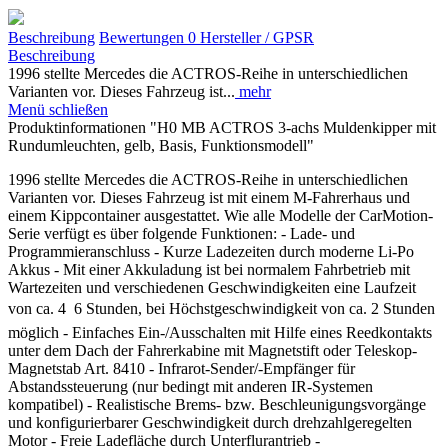
Beschreibung
Bewertungen
0
Hersteller / GPSR
Beschreibung
1996 stellte Mercedes die ACTROS-Reihe in unterschiedlichen
Varianten vor. Dieses Fahrzeug ist...
mehr
Menü schließen
Produktinformationen "H0 MB ACTROS 3-achs Muldenkipper mit
Rundumleuchten, gelb, Basis, Funktionsmodell"
1996 stellte Mercedes die ACTROS-Reihe in unterschiedlichen
Varianten vor. Dieses Fahrzeug ist mit einem M-Fahrerhaus und
einem Kippcontainer ausgestattet. Wie alle Modelle der CarMotion-
Serie verfügt es über folgende Funktionen: - Lade- und
Programmieranschluss - Kurze Ladezeiten durch moderne Li-Po
Akkus - Mit einer Akkuladung ist bei normalem Fahrbetrieb mit
Wartezeiten und verschiedenen Geschwindigkeiten eine Laufzeit
von ca. 4  6 Stunden, bei Höchstgeschwindigkeit von ca. 2 Stunden
möglich - Einfaches Ein-/Ausschalten mit Hilfe eines Reedkontakts
unter dem Dach der Fahrerkabine mit Magnetstift oder Teleskop-
Magnetstab Art. 8410 - Infrarot-Sender/-Empfänger für
Abstandssteuerung (nur bedingt mit anderen IR-Systemen
kompatibel) - Realistische Brems- bzw. Beschleunigungsvorgänge
und konfigurierbarer Geschwindigkeit durch drehzahlgeregelten
Motor - Freie Ladefläche durch Unterflurantrieb -