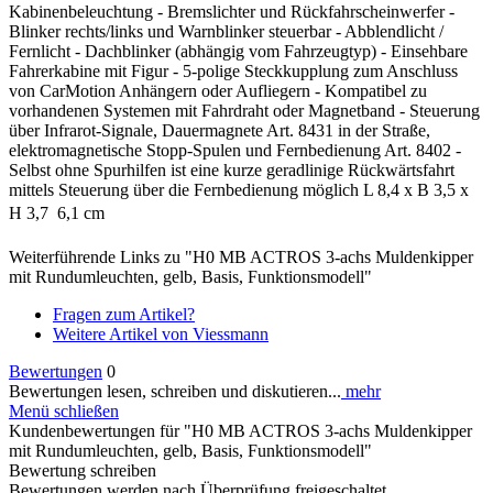
Kabinenbeleuchtung - Bremslichter und Rückfahrscheinwerfer -
Blinker rechts/links und Warnblinker steuerbar - Abblendlicht /
Fernlicht - Dachblinker (abhängig vom Fahrzeugtyp) - Einsehbare
Fahrerkabine mit Figur - 5-polige Steckkupplung zum Anschluss
von CarMotion Anhängern oder Aufliegern - Kompatibel zu
vorhandenen Systemen mit Fahrdraht oder Magnetband - Steuerung
über Infrarot-Signale, Dauermagnete Art. 8431 in der Straße,
elektromagnetische Stopp-Spulen und Fernbedienung Art. 8402 -
Selbst ohne Spurhilfen ist eine kurze geradlinige Rückwärtsfahrt
mittels Steuerung über die Fernbedienung möglich L 8,4 x B 3,5 x
H 3,7  6,1 cm
Weiterführende Links zu "H0 MB ACTROS 3-achs Muldenkipper
mit Rundumleuchten, gelb, Basis, Funktionsmodell"
Fragen zum Artikel?
Weitere Artikel von Viessmann
Bewertungen
0
Bewertungen lesen, schreiben und diskutieren...
mehr
Menü schließen
Kundenbewertungen für "H0 MB ACTROS 3-achs Muldenkipper
mit Rundumleuchten, gelb, Basis, Funktionsmodell"
Bewertung schreiben
Bewertungen werden nach Überprüfung freigeschaltet.