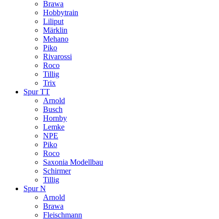
Brawa
Hobbytrain
Liliput
Märklin
Mehano
Piko
Rivarossi
Roco
Tillig
Trix
Spur TT
Arnold
Busch
Hornby
Lemke
NPE
Piko
Roco
Saxonia Modellbau
Schirmer
Tillig
Spur N
Arnold
Brawa
Fleischmann