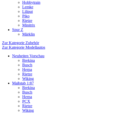
Hobbytrain
Lemke
Liliput
Piko
Rietze
Minitrix
Spur Z
Märklin
Zur Kategorie Zubehör
Zur Kategorie Modellautos
Neuheiten Vorschau
Brekina
Busch
Herpa
Rietze
Wiking
Maßstab 1:87
Brekina
Busch
Herpa
PCX
Rietze
Wiking