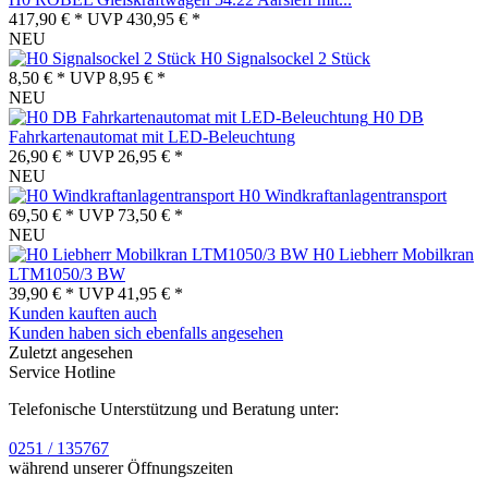
417,90 € *
UVP
430,95 € *
NEU
H0 Signalsockel 2 Stück
8,50 € *
UVP
8,95 € *
NEU
H0 DB
Fahrkartenautomat mit LED-Beleuchtung
26,90 € *
UVP
26,95 € *
NEU
H0 Windkraftanlagentransport
69,50 € *
UVP
73,50 € *
NEU
H0 Liebherr Mobilkran
LTM1050/3 BW
39,90 € *
UVP
41,95 € *
Kunden kauften auch
Kunden haben sich ebenfalls angesehen
Zuletzt angesehen
Service Hotline
Telefonische Unterstützung und Beratung unter:
0251 / 135767
während unserer Öffnungszeiten