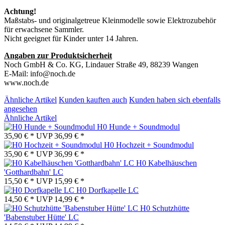
Achtung!
Maßstabs- und originalgetreue Kleinmodelle sowie Elektrozubehör
für erwachsene Sammler.
Nicht geeignet für Kinder unter 14 Jahren.
Angaben zur Produktsicherheit
Noch GmbH & Co. KG, Lindauer Straße 49, 88239 Wangen
E-Mail: info@noch.de
www.noch.de
Ähnliche Artikel
Kunden kauften auch
Kunden haben sich ebenfalls
angesehen
Ähnliche Artikel
H0 Hunde + Soundmodul
35,90 € *
UVP
36,99 € *
H0 Hochzeit + Soundmodul
35,90 € *
UVP
36,99 € *
H0 Kabelhäuschen
'Gotthardbahn' LC
15,50 € *
UVP
15,99 € *
H0 Dorfkapelle LC
14,50 € *
UVP
14,99 € *
H0 Schutzhütte
'Babenstuber Hütte' LC