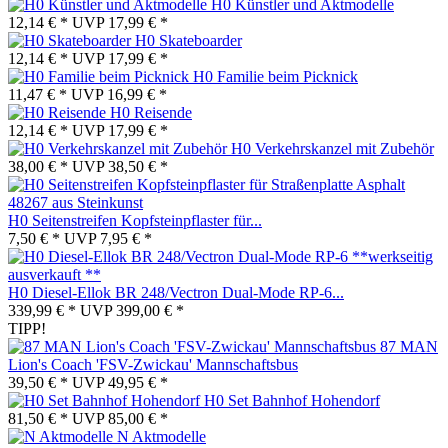
H0 Künstler und Aktmodelle
12,14 € *
UVP
17,99 € *
H0 Skateboarder
12,14 € *
UVP
17,99 € *
H0 Familie beim Picknick
11,47 € *
UVP
16,99 € *
H0 Reisende
12,14 € *
UVP
17,99 € *
H0 Verkehrskanzel mit Zubehör
38,00 € *
UVP
38,50 € *
H0 Seitenstreifen Kopfsteinpflaster für...
7,50 € *
UVP
7,95 € *
H0 Diesel-Ellok BR 248/Vectron Dual-Mode RP-6...
339,99 € *
UVP
399,00 € *
TIPP!
87 MAN
Lion's Coach 'FSV-Zwickau' Mannschaftsbus
39,50 € *
UVP
49,95 € *
H0 Set Bahnhof Hohendorf
81,50 € *
UVP
85,00 € *
N Aktmodelle