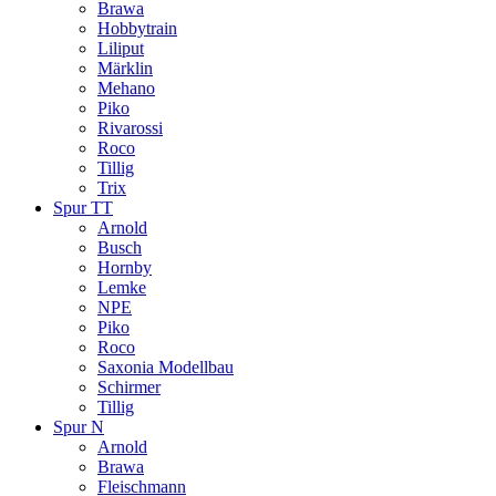
Brawa
Hobbytrain
Liliput
Märklin
Mehano
Piko
Rivarossi
Roco
Tillig
Trix
Spur TT
Arnold
Busch
Hornby
Lemke
NPE
Piko
Roco
Saxonia Modellbau
Schirmer
Tillig
Spur N
Arnold
Brawa
Fleischmann