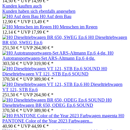
14,50 € *
UVP
14,99 € *
Kunden kauften auch
Kunden haben sich ebenfalls angesehen
H0 Auf dem Bau
12,90 € *
UVP
13,49 € *
H0 Menschen im Regen
12,14 € *
UVP
17,99 € *
H0 Dieseltriebwagen
BR 650, SWEG Ep.6
251,50 € *
UVP
264,90 € *
H0
Autotransportwagen-Set ARS-Altmann Ep.6 4-tlg.
303,50 € *
UVP
319,90 € *
H0
Dieseltriebwagen VT 121, STB Ep.6 SOUND
370,50 € *
UVP
389,90 € *
H0 Dieseltriebwagen
VT 121, STB Ep.6
251,50 € *
UVP
264,90 € *
H0
Dieseltriebwagen BR 650, ODEG Ep.6 SOUND
370,50 € *
UVP
389,90 € *
H0
PANTONE Color of the Year 2023 Farbwagen...
40,90 € *
UVP
44,99 € *