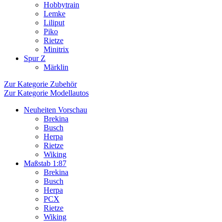
Hobbytrain
Lemke
Liliput
Piko
Rietze
Minitrix
Spur Z
Märklin
Zur Kategorie Zubehör
Zur Kategorie Modellautos
Neuheiten Vorschau
Brekina
Busch
Herpa
Rietze
Wiking
Maßstab 1:87
Brekina
Busch
Herpa
PCX
Rietze
Wiking