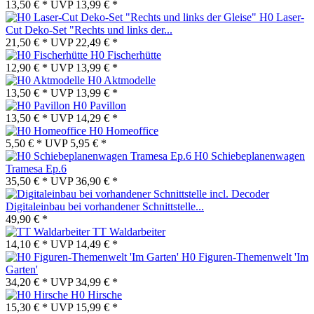
13,50 € *
UVP
13,99 € *
H0 Laser-
Cut Deko-Set "Rechts und links der...
21,50 € *
UVP
22,49 € *
H0 Fischerhütte
12,90 € *
UVP
13,99 € *
H0 Aktmodelle
13,50 € *
UVP
13,99 € *
H0 Pavillon
13,50 € *
UVP
14,29 € *
H0 Homeoffice
5,50 € *
UVP
5,95 € *
H0 Schiebeplanenwagen
Tramesa Ep.6
35,50 € *
UVP
36,90 € *
Digitaleinbau bei vorhandener Schnittstelle...
49,90 € *
TT Waldarbeiter
14,10 € *
UVP
14,49 € *
H0 Figuren-Themenwelt 'Im
Garten'
34,20 € *
UVP
34,99 € *
H0 Hirsche
15,30 € *
UVP
15,99 € *