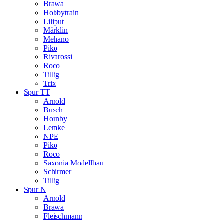
Brawa
Hobbytrain
Liliput
Märklin
Mehano
Piko
Rivarossi
Roco
Tillig
Trix
Spur TT
Arnold
Busch
Hornby
Lemke
NPE
Piko
Roco
Saxonia Modellbau
Schirmer
Tillig
Spur N
Arnold
Brawa
Fleischmann