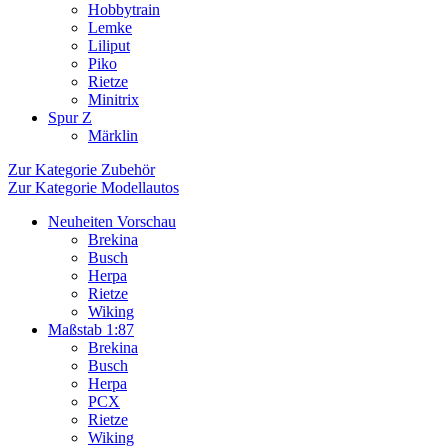
Hobbytrain
Lemke
Liliput
Piko
Rietze
Minitrix
Spur Z
Märklin
Zur Kategorie Zubehör
Zur Kategorie Modellautos
Neuheiten Vorschau
Brekina
Busch
Herpa
Rietze
Wiking
Maßstab 1:87
Brekina
Busch
Herpa
PCX
Rietze
Wiking