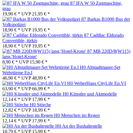
87 IFA W 50 Zugmaschine,
grau
19,90 € *
UVP
21,95 € *
87 Barkas B1000 Bus der
Volkspolizei
18,90 € *
UVP
19,95 € *
87 Cadillac Eldorado
Convertible, türkis
18,90 € *
UVP
19,95 € *
87 MB 220D/8(W115)
lang,'Hotel-Krone'
8,90 € *
UVP
15,90 € *
H0 Altstadtmauer-Set
Wehrtürme Ep.I
46,90 € *
UVP
48,99 € *
H0 WeberHaus CityLife Ep.VI
63,90 € *
UVP
66,99 € *
H0 Künstler und Aktmodelle
12,14 € *
UVP
17,99 € *
H0 Störche
12,82 € *
UVP
18,99 € *
H0 Menschen im Regen
12,14 € *
UVP
17,99 € *
H0 An der Bushaltestelle
10,79 € *
UVP
15,99 € *