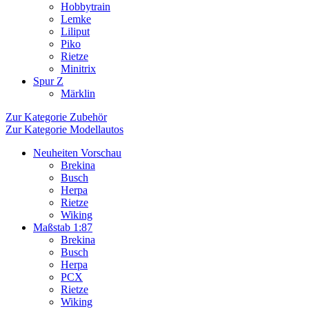
Hobbytrain
Lemke
Liliput
Piko
Rietze
Minitrix
Spur Z
Märklin
Zur Kategorie Zubehör
Zur Kategorie Modellautos
Neuheiten Vorschau
Brekina
Busch
Herpa
Rietze
Wiking
Maßstab 1:87
Brekina
Busch
Herpa
PCX
Rietze
Wiking