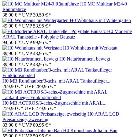
H0 MC Multicar M24-0
Räumfahrze
38,90 € *
UVP
39,50 € *
H0 Wohnhaus mit Wintergarten
49,90 € *
UVP
53,95 € *
H0 Moderne
ARAL Tankstelle - Polyplate Bausatz
94,50 € *
UVP
99,95 € *
H0 Wohnhaus mit Werkstatt
39,90 € *
UVP
43,95 € *
H0 Naturbrunnen, bewegt
39,90 € *
UVP
43,95 € *
H0 MB Rundhauber/3-achs. mit ARAL Tankauflieger...
269,90 € *
UVP
289,95 € *
H0 MB ACTROS/3-achs.-Zugmaschine mit ARAL...
259,90 € *
UVP
279,95 € *
H0 ARAL LCD
Preisanzeige, zweiseitig
83,90 € *
UVP
89,95 € *
H0 Kubushaus Julia im Bau
55,90 € *
UVP
59,95 € *