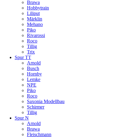
Brawa
Hobbytrain
Liliput
Märklin
Mehano
Piko
Rivarossi
Roco
Tillig
Trix
Spur TT
Arnold
Busch
Hornby
Lemke
NPE
Piko
Roco
Saxonia Modellbau
Schirmer
Tillig
Spur N
Arnold
Brawa
Fleischmann