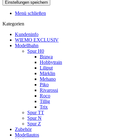
Menü schließen
Kategorien
Kundeninfo
WIEMO EXCLUSIV
Modellbahn
Spur H0
Brawa
Hobbytrain
Liliput
Märklin
Mehano
Piko
Rivarossi
Roco
Tillig
Trix
Spur TT
Spur N
Spur Z
Zubehör
Modellautos