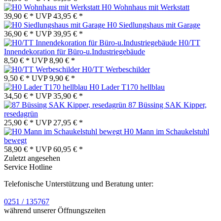
H0 Wohnhaus mit Werkstatt
39,90 € *
UVP
43,95 € *
H0 Siedlungshaus mit Garage
36,90 € *
UVP
39,95 € *
H0/TT
Innendekoration für Büro-u.Industriegebäude
8,50 € *
UVP
8,90 € *
H0/TT Werbeschilder
9,50 € *
UVP
9,90 € *
H0 Lader T170 hellblau
34,50 € *
UVP
35,90 € *
87 Büssing SAK Kipper,
resedagrün
25,90 € *
UVP
27,95 € *
H0 Mann im Schaukelstuhl
bewegt
58,90 € *
UVP
60,95 € *
Zuletzt angesehen
Service Hotline
Telefonische Unterstützung und Beratung unter:
0251 / 135767
während unserer Öffnungszeiten