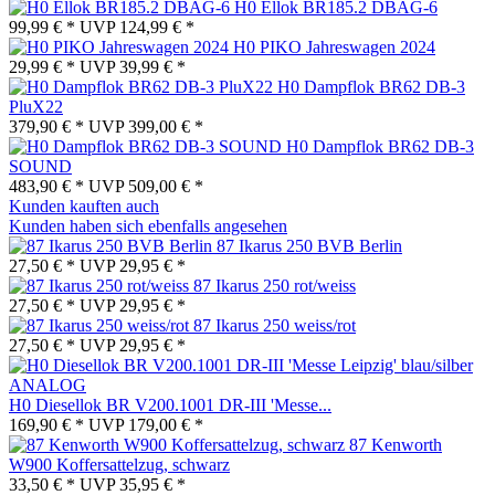
H0 Ellok BR185.2 DBAG-6
99,99 € *
UVP
124,99 € *
H0 PIKO Jahreswagen 2024
29,99 € *
UVP
39,99 € *
H0 Dampflok BR62 DB-3
PluX22
379,90 € *
UVP
399,00 € *
H0 Dampflok BR62 DB-3
SOUND
483,90 € *
UVP
509,00 € *
Kunden kauften auch
Kunden haben sich ebenfalls angesehen
87 Ikarus 250 BVB Berlin
27,50 € *
UVP
29,95 € *
87 Ikarus 250 rot/weiss
27,50 € *
UVP
29,95 € *
87 Ikarus 250 weiss/rot
27,50 € *
UVP
29,95 € *
H0 Diesellok BR V200.1001 DR-III 'Messe...
169,90 € *
UVP
179,00 € *
87 Kenworth
W900 Koffersattelzug, schwarz
33,50 € *
UVP
35,95 € *