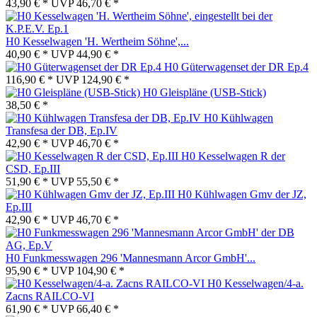
43,90 € *
UVP
46,70 € *
H0 Kesselwagen 'H. Wertheim Söhne',...
40,90 € *
UVP
44,90 € *
H0 Güterwagenset der DR Ep.4
116,90 € *
UVP
124,90 € *
H0 Gleispläne (USB-Stick)
38,50 € *
H0 Kühlwagen
Transfesa der DB, Ep.IV
42,90 € *
UVP
46,70 € *
H0 Kesselwagen R der
CSD, Ep.III
51,90 € *
UVP
55,50 € *
H0 Kühlwagen Gmv der JZ,
Ep.III
42,90 € *
UVP
46,70 € *
H0 Funkmesswagen 296 'Mannesmann Arcor GmbH'...
95,90 € *
UVP
104,90 € *
H0 Kesselwagen/4-a.
Zacns RAILCO-VI
61,90 € *
UVP
66,40 € *