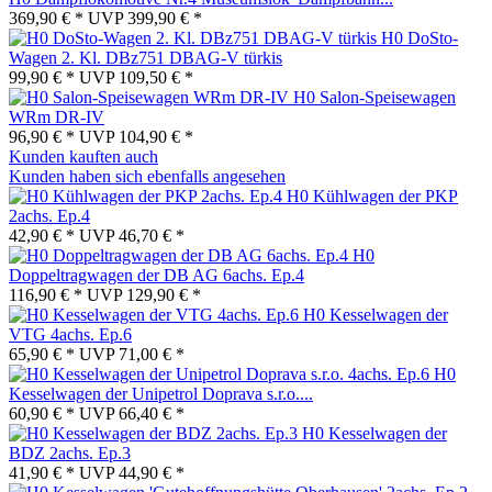
369,90 € *
UVP
399,90 € *
H0 DoSto-
Wagen 2. Kl. DBz751 DBAG-V türkis
99,90 € *
UVP
109,50 € *
H0 Salon-Speisewagen
WRm DR-IV
96,90 € *
UVP
104,90 € *
Kunden kauften auch
Kunden haben sich ebenfalls angesehen
H0 Kühlwagen der PKP
2achs. Ep.4
42,90 € *
UVP
46,70 € *
H0
Doppeltragwagen der DB AG 6achs. Ep.4
116,90 € *
UVP
129,90 € *
H0 Kesselwagen der
VTG 4achs. Ep.6
65,90 € *
UVP
71,00 € *
H0
Kesselwagen der Unipetrol Doprava s.r.o....
60,90 € *
UVP
66,40 € *
H0 Kesselwagen der
BDZ 2achs. Ep.3
41,90 € *
UVP
44,90 € *