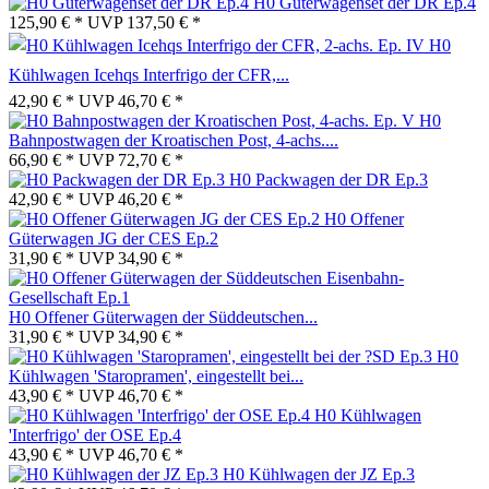
H0 Güterwagenset der DR Ep.4
125,90 € *
UVP
137,50 € *
H0
Kühlwagen Icehqs Interfrigo der CFR,...
42,90 € *
UVP
46,70 € *
H0
Bahnpostwagen der Kroatischen Post, 4-achs....
66,90 € *
UVP
72,70 € *
H0 Packwagen der DR Ep.3
42,90 € *
UVP
46,20 € *
H0 Offener
Güterwagen JG der CES Ep.2
31,90 € *
UVP
34,90 € *
H0 Offener Güterwagen der Süddeutschen...
31,90 € *
UVP
34,90 € *
H0
Kühlwagen 'Staropramen', eingestellt bei...
43,90 € *
UVP
46,70 € *
H0 Kühlwagen
'Interfrigo' der OSE Ep.4
43,90 € *
UVP
46,70 € *
H0 Kühlwagen der JZ Ep.3