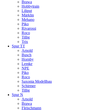
Brawa
Hobbytrain
Liliput
Märklin
Mehano
Piko
Rivarossi
Roco
Tillig
Trix
Spur TT
Arnold
Busch
Hornby
Lemke
NPE
Piko
Roco
Saxonia Modellbau
Schirmer
Tillig
Spur N
Arnold
Brawa
Fleischmann