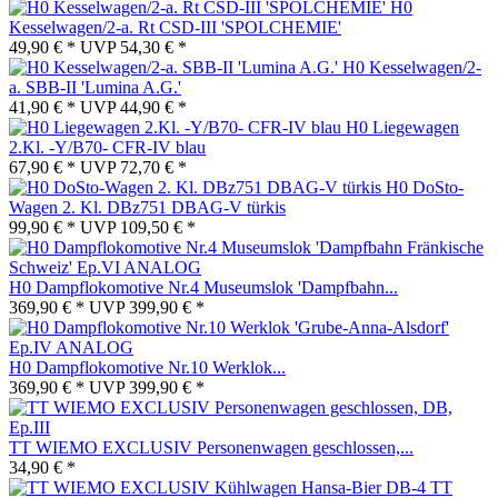
H0
Kesselwagen/2-a. Rt CSD-III 'SPOLCHEMIE'
49,90 € *
UVP
54,30 € *
H0 Kesselwagen/2-
a. SBB-II 'Lumina A.G.'
41,90 € *
UVP
44,90 € *
H0 Liegewagen
2.Kl. -Y/B70- CFR-IV blau
67,90 € *
UVP
72,70 € *
H0 DoSto-
Wagen 2. Kl. DBz751 DBAG-V türkis
99,90 € *
UVP
109,50 € *
H0 Dampflokomotive Nr.4 Museumslok 'Dampfbahn...
369,90 € *
UVP
399,90 € *
H0 Dampflokomotive Nr.10 Werklok...
369,90 € *
UVP
399,90 € *
TT WIEMO EXCLUSIV Personenwagen geschlossen,...
34,90 € *
TT