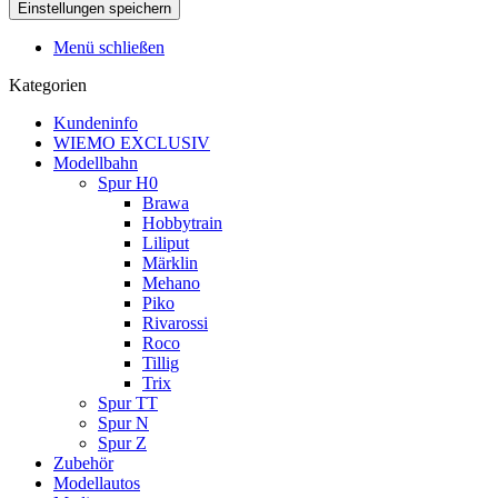
Menü schließen
Kategorien
Kundeninfo
WIEMO EXCLUSIV
Modellbahn
Spur H0
Brawa
Hobbytrain
Liliput
Märklin
Mehano
Piko
Rivarossi
Roco
Tillig
Trix
Spur TT
Spur N
Spur Z
Zubehör
Modellautos