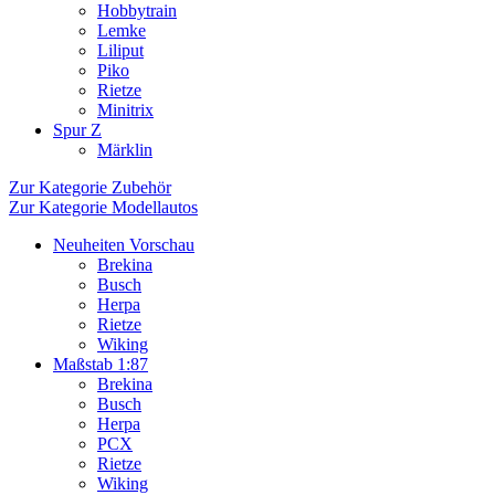
Hobbytrain
Lemke
Liliput
Piko
Rietze
Minitrix
Spur Z
Märklin
Zur Kategorie Zubehör
Zur Kategorie Modellautos
Neuheiten Vorschau
Brekina
Busch
Herpa
Rietze
Wiking
Maßstab 1:87
Brekina
Busch
Herpa
PCX
Rietze
Wiking