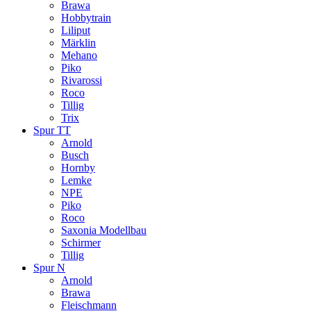
Brawa
Hobbytrain
Liliput
Märklin
Mehano
Piko
Rivarossi
Roco
Tillig
Trix
Spur TT
Arnold
Busch
Hornby
Lemke
NPE
Piko
Roco
Saxonia Modellbau
Schirmer
Tillig
Spur N
Arnold
Brawa
Fleischmann