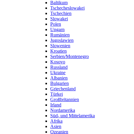
Baltikum
Tschecheslowakei
Tschechien
Slowakei
Polen
Ungarn
Rumänien
Jugoslawien
Slowenien
Kroatien
Serbien/Montenegro
Kosovo
Russland
Ukraine
Albanien
Bulgarien
Griechenland
Türkei
Großbritannien
Irland
Nordamerika
Süd- und Mittelamerika
Afrika
Asien
Ozeanien