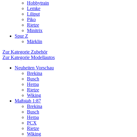
Hobbytrain
Lemke
Liliput
Piko
Rietze
Minitrix
Spur Z
Märklin
Zur Kategorie Zubehör
Zur Kategorie Modellautos
Neuheiten Vorschau
Brekina
Busch
Herpa
Rietze
Wiking
Maßstab 1:87
Brekina
Busch
Herpa
PCX
Rietze
Wiking